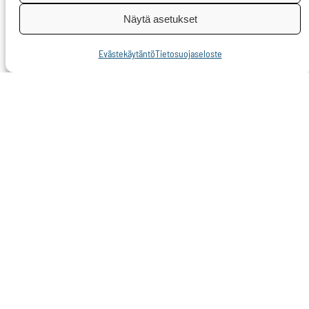
myös salassa
Näytä asetukset
pidettäväksi
Evästekäytäntö
Tietosuojaseloste
luokiteltuja asiakirjoja
tiedotusvälineille.
”Hallinnon avoimuuden
varmistamisessa ja
väärinkäytösten
minimoimisessa on
tutkivalla journalismilla
tärkeä rooli”,
Pietikäinen toteaa.
Yksilönsuojaa rikkovat
tietovuoto-ongelmat
ovat Pietikäisen