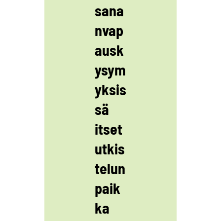
sana
nvap
ausk
ysym
yksis
sä
itset
utkis
telun
paik
ka