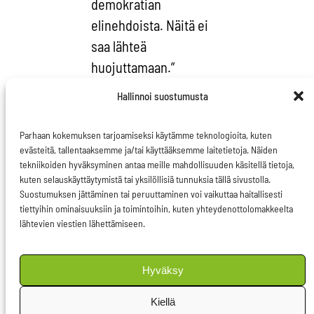
demokratian
elinehdoista. Näitä ei
saa lähteä
huojuttamaan.”
Hallinnoi suostumusta
Pietikäinen
huomauttaa Ruotsissa
Parhaan kokemuksen tarjoamiseksi käytämme teknologioita, kuten
olevan voimassa
evästeitä, tallentaaksemme ja/tai käyttääksemme laitetietoja. Näiden
suomalaista
tekniikoiden hyväksyminen antaa meille mahdollisuuden käsitellä tietoja,
kuten selauskäyttäytymistä tai yksilöllisiä tunnuksia tällä sivustolla.
tiukemman
Suostumuksen jättäminen tai peruuttaminen voi vaikuttaa haitallisesti
lähdesuojan, minkä
tiettyihin ominaisuuksiin ja toimintoihin, kuten yhteydenottolomakkeelta
lähtevien viestien lähettämiseen.
lisäksi
naapurimaassamme
virkamiehille on laissa
Hyväksy
taattu oikeus tietyissä
Kiellä
tapauksissa luovuttaa