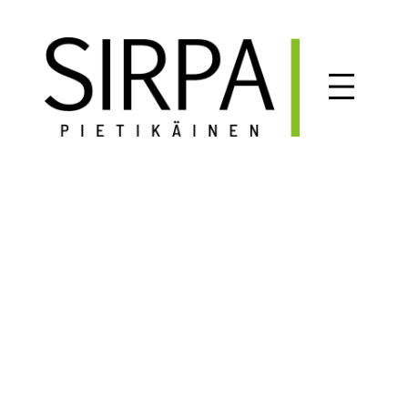
Siirry
sisältöön