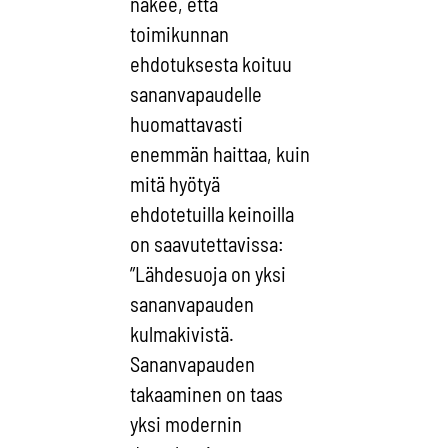
näkee, että
toimikunnan
ehdotuksesta koituu
sananvapaudelle
huomattavasti
enemmän haittaa, kuin
mitä hyötyä
ehdotetuilla keinoilla
on saavutettavissa:
”Lähdesuoja on yksi
sananvapauden
kulmakivistä.
Sananvapauden
takaaminen on taas
yksi modernin