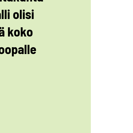
li olisi
ä koko
oopalle