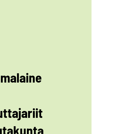
malaine
ttajariit
utakunta