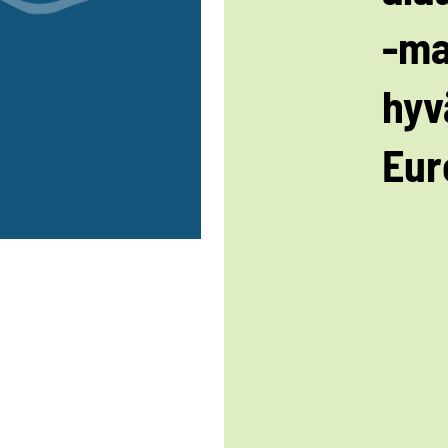
-mal
hyv
Eur