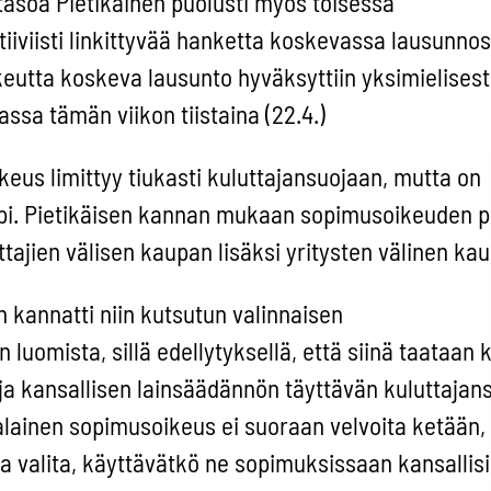
tasoa Pietikäinen puolusti myös toisessa
 tiiviisti linkittyvää hanketta koskevassa lausunno
utta koskeva lausunto hyväksyttiin yksimielisesti
ssa tämän viikon tiistaina (22.4.)
us limittyy tiukasti kuluttajansuojaan, mutta on
pi. Pietikäisen kannan mukaan sopimusoikeuden pi
uttajien välisen kaupan lisäksi yritysten välinen ka
 kannatti niin kutsutun valinnaisen
luomista, sillä edellytyksellä, että siinä taataan 
ja kansallisen lainsäädännön täyttävän kuluttajan
alainen sopimusoikeus ei suoraan velvoita ketään,
ta valita, käyttävätkö ne sopimuksissaan kansallis