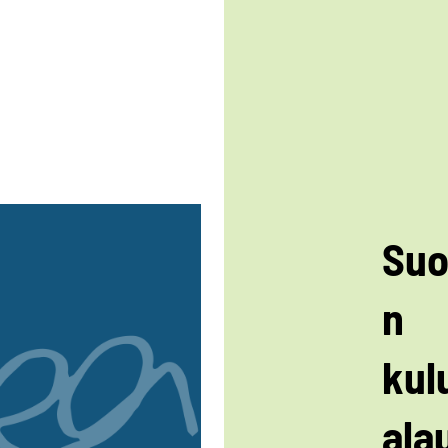
Suo
n
kulu
ala