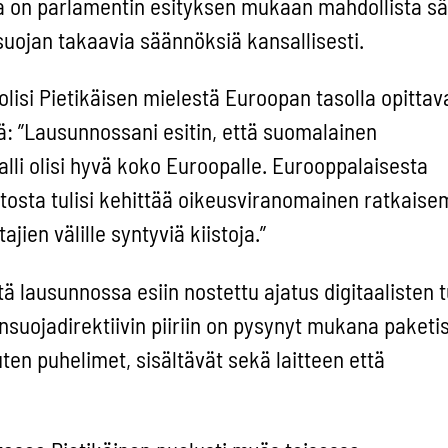
ta on parlamentin esityksen mukaan mahdollista s
ojan takaavia säännöksiä kansallisesti.
olisi Pietikäisen mielestä Euroopan tasolla opittav
ä: ”Lausunnossani esitin, että suomalainen
alli olisi hyvä koko Euroopalle. Eurooppalaisesta
tosta tulisi kehittää oikeusviranomainen ratkais
ajien välille syntyviä kiistoja.”
tä lausunnossa esiin nostettu ajatus digitaalisten 
nsuojadirektiivin piiriin on pysynyt mukana paketiss
en puhelimet, sisältävät sekä laitteen että