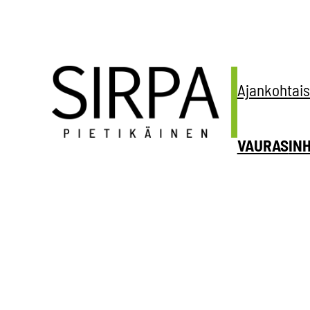
Siirry
sisältöön
Ajankohtais
VAURAS
IN