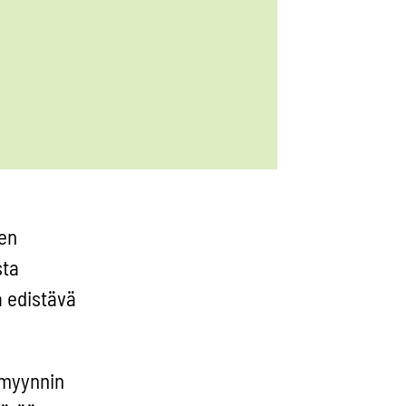
ten
sta
 edistävä
timyynnin