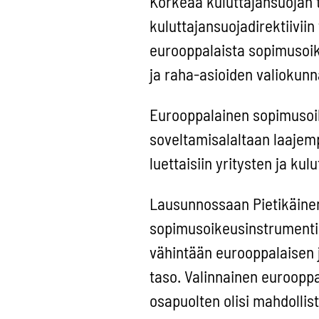
Korkeaa kuluttajansuojan 
kuluttajansuojadirektiiviin
eurooppalaista sopimusoike
ja raha-asioiden valiokunna
Eurooppalainen sopimusoike
soveltamisalaltaan laajem
luettaisiin yritysten ja kul
Lausunnossaan Pietikäinen
sopimusoikeusinstrumentin 
vähintään eurooppalaisen 
taso. Valinnainen euroopp
osapuolten olisi mahdollis