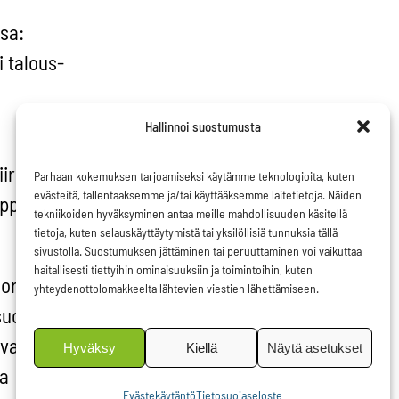
ssa:
 talous-
Hallinnoi suostumusta
iriin
Parhaan kokemuksen tarjoamiseksi käytämme teknologioita, kuten
evästeitä, tallentaaksemme ja/tai käyttääksemme laitetietoja. Näiden
uppa.
tekniikoiden hyväksyminen antaa meille mahdollisuuden käsitellä
tietoja, kuten selauskäyttäytymistä tai yksilöllisiä tunnuksia tällä
sivustolla. Suostumuksen jättäminen tai peruuttaminen voi vaikuttaa
haitallisesti tiettyihin ominaisuuksiin ja toimintoihin, kuten
korkean,
yhteydenottolomakkeelta lähtevien viestien lähettämiseen.
suojan
 vaan
Hyväksy
Kiellä
Näytä asetukset
ia
Evästekäytäntö
Tietosuojaseloste