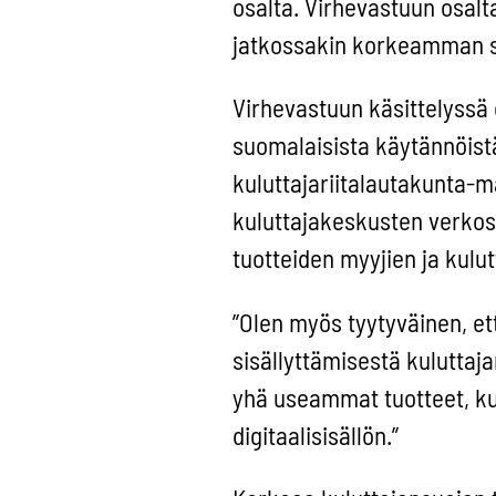
osalta. Virhevastuun osal
jatkossakin korkeamman su
Virhevastuun käsittelyssä 
suomalaisista käytännöist
kuluttajariitalautakunta-m
kuluttajakeskusten verkos
tuotteiden myyjien ja kulutt
”Olen myös tyytyväinen, et
sisällyttämisestä kuluttaja
yhä useammat tuotteet, kut
digitaalisisällön.”