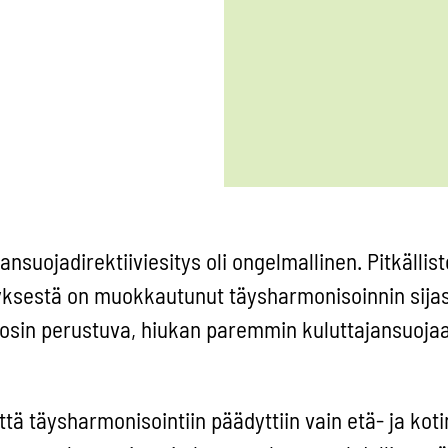
suojadirektiiviesitys oli ongelmallinen. Pitkällis
tyksestä on muokkautunut täysharmonisoinnin sija
osin perustuva, hiukan paremmin kuluttajansuojaa
 että täysharmonisointiin päädyttiin vain etä- ja ko