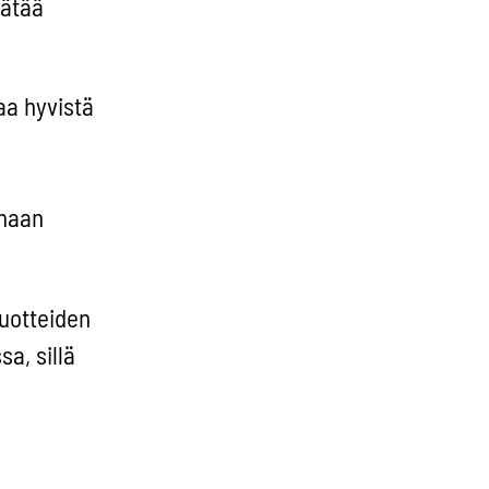
äätää
aa hyvistä
emaan
tuotteiden
a, sillä