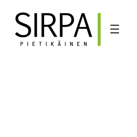
Siirry
sisältöön