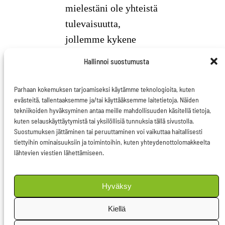
mielestäni ole yhteistä
tulevaisuutta,
jollemme kykene
turvaamaan
Hallinnoi suostumusta
kansalaisten
osallisuutta ja
Parhaan kokemuksen tarjoamiseksi käytämme teknologioita, kuten
evästeitä, tallentaaksemme ja/tai käyttääksemme laitetietoja. Näiden
oikeuksia. Seuraukset
tekniikoiden hyväksyminen antaa meille mahdollisuuden käsitellä tietoja,
näkyvät jo nyt sekä
kuten selauskäyttäytymistä tai yksilöllisiä tunnuksia tällä sivustolla.
kaduilla että
Suostumuksen jättäminen tai peruuttaminen voi vaikuttaa haitallisesti
tiettyihin ominaisuuksiin ja toimintoihin, kuten yhteydenottolomakkeelta
ääriliikkeiden
lähtevien viestien lähettämiseen.
kannatuksessa.
Ratkaisu ei löydy
Hyväksy
huonosta
Kiellä
talouskurista,