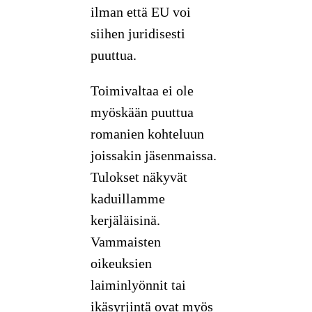
ilman että EU voi
siihen juridisesti
puuttua.
Toimivaltaa ei ole
myöskään puuttua
romanien kohteluun
joissakin jäsenmaissa.
Tulokset näkyvät
kaduillamme
kerjäläisinä.
Vammaisten
oikeuksien
laiminlyönnit tai
ikäsyrjintä ovat myös