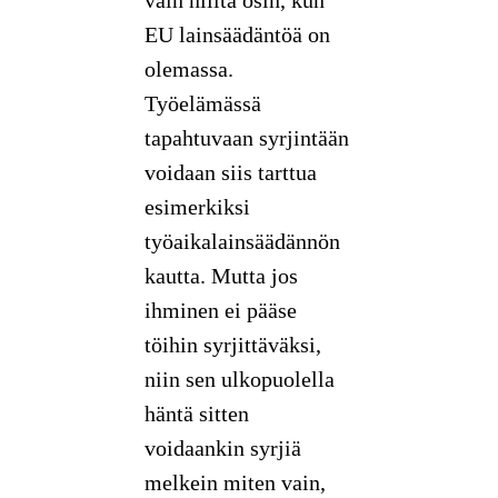
vain niiltä osin, kun
EU lainsäädäntöä on
olemassa.
Työelämässä
tapahtuvaan syrjintään
voidaan siis tarttua
esimerkiksi
työaikalainsäädännön
kautta. Mutta jos
ihminen ei pääse
töihin syrjittäväksi,
niin sen ulkopuolella
häntä sitten
voidaankin syrjiä
melkein miten vain,