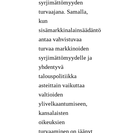
syrjimättömyyden
turvaajana. Samalla,
kun
sisämarkkinalainsäädäntö
antaa vahvistuvaa
turvaa markkinoiden
syrjimättömyydelle ja
yhdentyvä
talouspolitiikka
asteittain vaikuttaa
valtioiden
ylivelkaantumiseen,
kansalaisten
oikeuksien
turvaaminen on jäänyt