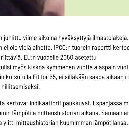
juhlittu viime aikoina hyväksyttyjä ilmastolakeja
 ei ole vielä aihetta. IPCC:n tuorein raportti kertoo
riittäviä. EU:n vuodelle 2050 asetettu
 tulisi myös kiskoa kymmenen vuotta alaspäin vuo
in kutsutulla Fit for 55, ei silläkään saada aikaan ri
hillitsemiseksi.
 kertovat indikaattorit paukkuvat. Espanjassa mi
min lämpötila mittaushistorian aikana. Samaan a
 ylitti mittaushistorian kuumimman lämpötilansa. 