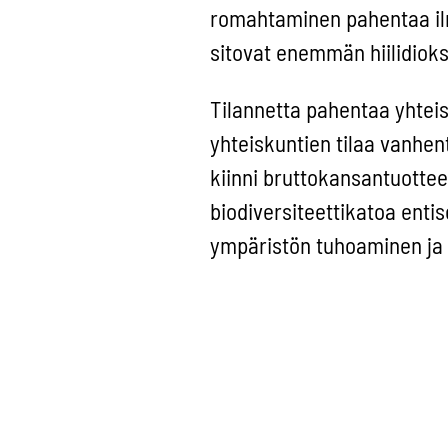
romahtaminen pahentaa ilm
sitovat enemmän hiilidioks
Tilannetta pahentaa yhteis
yhteiskuntien tilaa vanhe
kiinni bruttokansantuotte
biodiversiteettikatoa enti
ympäristön tuhoaminen ja 
kansantaloutta. Metsien y
ylikalastus, fossiiliset po
siivoaminen.
Ratkaisuksi tarvitsisimme 
keskellä. Jos ilmastonmuut