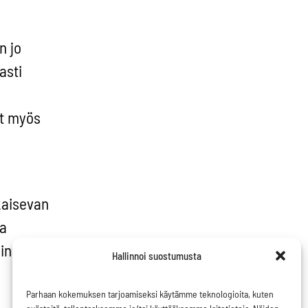
n jo
asti
at myös
kaisevan
la
sinään
Hallinnoi suostumusta
Parhaan kokemuksen tarjoamiseksi käytämme teknologioita, kuten