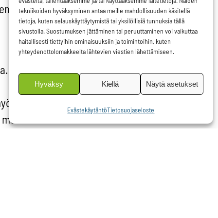
evästeitä, tallentaaksemme ja/tai käyttääksemme laitetietoja. Näiden
emit
tekniikoiden hyväksyminen antaa meille mahdollisuuden käsitellä
tietoja, kuten selauskäyttäytymistä tai yksilöllisiä tunnuksia tällä
sivustolla. Suostumuksen jättäminen tai peruuttaminen voi vaikuttaa
haitallisesti tiettyihin ominaisuuksiin ja toimintoihin, kuten
yhteydenottolomakkeelta lähtevien viestien lähettämiseen.
lla. Naama
Hyväksy
Kiellä
Näytä asetukset
myös
Evästekäytäntö
Tietosuojaseloste
n mukaan
ös
yjen
n kriisin
 ja