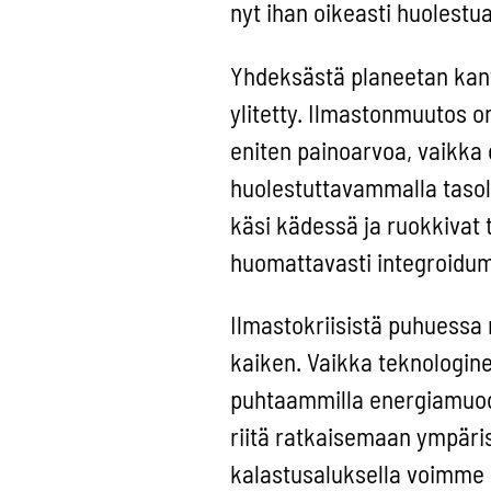
nyt ihan oikeasti huolestua?
Yhdeksästä planeetan kant
ylitetty. Ilmastonmuutos 
eniten painoarvoa, vaikka 
huolestuttavammalla tasol
käsi kädessä ja ruokkivat 
huomattavasti integroidum
Ilmastokriisistä puhuessa
kaiken. Vaikka teknologine
puhtaammilla energiamuodo
riitä ratkaisemaan ympäri
kalastusaluksella voimme s