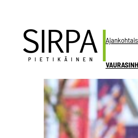
Siirry
sisältöön
Ajankohtais
VAURAS
IN