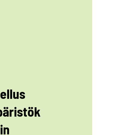
ellus
äristök
iin