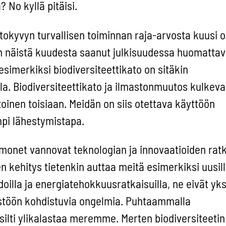
 No kyllä pitäisi.
okyvyn turvallisen toiminnan raja-arvosta kuusi o
on näistä kuudesta saanut julkisuudessa huomattav
esimerkiksi biodiversiteettikato on sitäkin
la. Biodiversiteettikato ja ilmastonmuutos kulkev
toinen toisiaan. Meidän on siis otettava käyttöön
pi lähestymistapa.
 monet vannovat teknologian ja innovaatioiden rat
n kehitys tietenkin auttaa meitä esimerkiksi uusil
illa ja energiatehokkuusratkaisuilla, ne eivät yk
stöön kohdistuvia ongelmia. Puhtaammalla
ilti ylikalastaa meremme. Merten biodiversiteetin