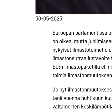
30-05-2023
Euroopan parlamentissa on 
on oikea, mutta juhlimiseen
nykyiset ilmastotoimet ole 
ilmastoneutraaliustavoite
EU:n ilmastopaketilla eli ni
toimia ilmastonmuutoksen 
Jo nyt ilmastonmuutoksesta
tänä vuonna huhtikuun kuu
valtamerten keskilämpötila