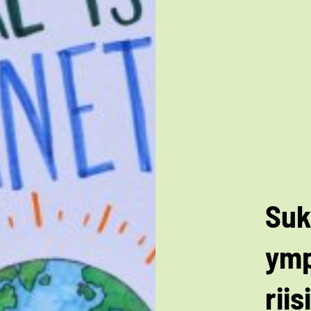
Suk
ymp
riis