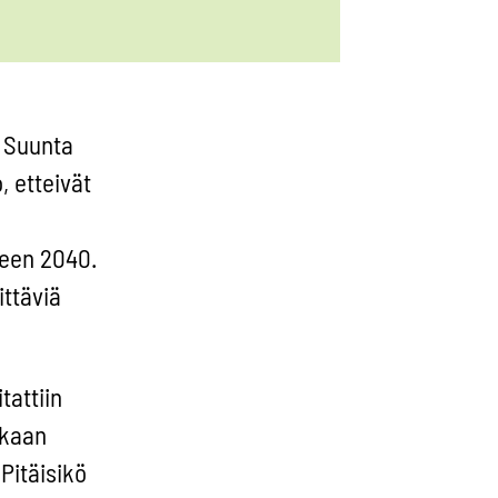
. Suunta
, etteivät
teen 2040.
ittäviä
tattiin
ikaan
Pitäisikö