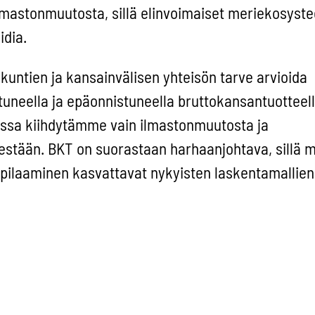
astonmuutosta, sillä elinvoimaiset meriekosyste
idia.
kuntien ja kansainvälisen yhteisön tarve arvioida
ntuneella ja epäonnistuneella bruttokansantuottee
essa kiihdytämme vain ilmastonmuutosta ja
sestään. BKT on suorastaan harhaanjohtava, sillä 
pilaaminen kasvattavat nykyisten laskentamallie
lihakkuut kasvattavat BKT:ta. Niin kasvattavat my
lttoaineet ja lähijokeen laskettujen ympäristömyrkk
käyttöön kriisitalouden keinot. Olemmehan valtava
okselle ja biodiversiteettikadolle jotain haluamme