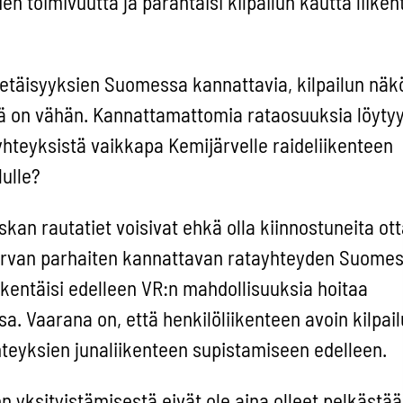
n toimivuutta ja parantaisi kilpailun kautta liike
 etäisyyksien Suomessa kannattavia, kilpailun nä
iä on vähän. Kannattamattomia rataosuuksia löytyy
hteyksistä vaikkapa Kemijärvelle raideliikenteen
lulle?
kan rautatiet voisivat ehkä olla kiinnostuneita o
van parhaiten kannattavan ratayhteyden Suomes
ikentäisi edelleen VR:n mahdollisuuksia hoitaa
. Vaarana on, että henkilöliikenteen avoin kilpailu
eyksien junaliikenteen supistamiseen edelleen.
 yksityistämisestä eivät ole aina olleet pelkästä