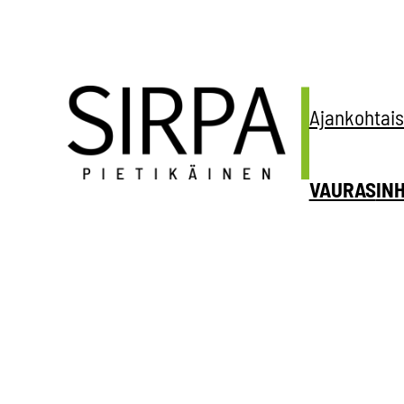
Siirry
sisältöön
Ajankohtais
VAURAS
IN