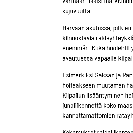
varmaan lisäisi markkinoide
sujuvuutta.
Harvaan asutussa, pitkien
kiinnostavia raideyhteyks
enemmän. Kuka huolehtii y
avautuessa vapaalle kilpai
Esimerkiksi Saksan ja Rans
hoitaakseen muutaman har
Kilpailun lisääntyminen he
junaliikennettä koko maassa
kannattamattomien ratayht
Kokemukset raideliikenteen