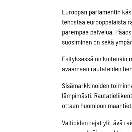
Euroopan parlamentin käsi
tehostaa eurooppalaista rai
parempaa palvelua. Pääosin
suosiminen on sekä ympäris
Esityksessä on kuitenkin 
avaamaan rautateiden henki
Sisämarkkinoiden toiminna
lämpimästi. Rautatieliikent
ottaen huomioon maantieteel
Valtioiden rajat ylittävä r