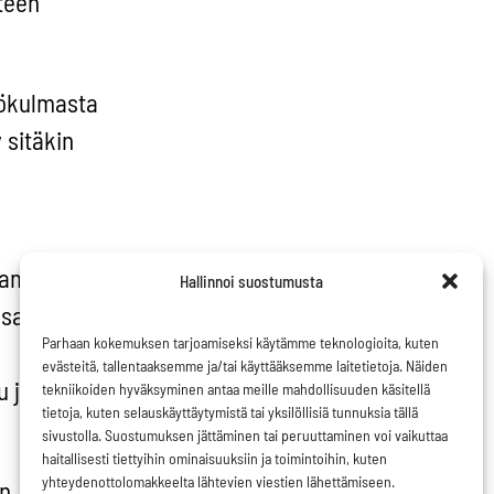
nteen
kökulmasta
 sitäkin
ttamaan
Hallinnoi suostumusta
sa.
Parhaan kokemuksen tarjoamiseksi käytämme teknologioita, kuten
evästeitä, tallentaaksemme ja/tai käyttääksemme laitetietoja. Näiden
 johtaisi
tekniikoiden hyväksyminen antaa meille mahdollisuuden käsitellä
tietoja, kuten selauskäyttäytymistä tai yksilöllisiä tunnuksia tällä
sivustolla. Suostumuksen jättäminen tai peruuttaminen voi vaikuttaa
haitallisesti tiettyihin ominaisuuksiin ja toimintoihin, kuten
yhteydenottolomakkeelta lähtevien viestien lähettämiseen.
än