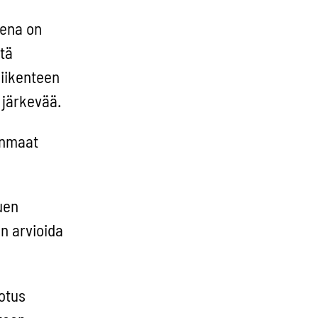
eena on
stä
liikenteen
 järkevää.
enmaat
uen
in arvioida
dotus