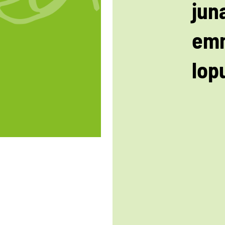
jun
em
lopu