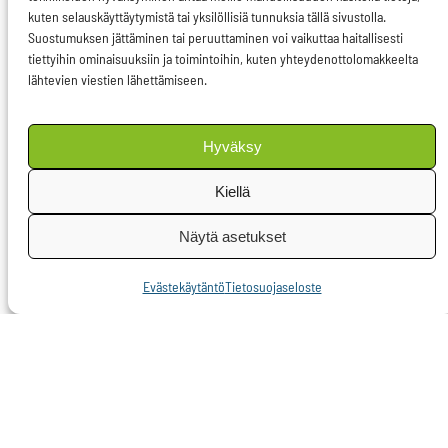
Vaikka liikakalastus yhä
kuten selauskäyttäytymistä tai yksilöllisiä tunnuksia tällä sivustolla.
Suostumuksen jättäminen tai peruuttaminen voi vaikuttaa haitallisesti
jatkuu, olemme
tiettyihin ominaisuuksiin ja toimintoihin, kuten yhteydenottolomakkeelta
ajautuneet
lähtevien viestien lähettämiseen.
tilanteeseen, jossa yli
puolet Euroopan
Hyväksy
markkinoilla syötävästä
kaloista on tuontikalaa.
Kiellä
Asialla on siis myös
Näytä asetukset
kehityspoliittinen
puolensa. Kalojen
Evästekäytäntö
Tietosuojaseloste
määrän laskiessa
etenkin Afrikan
köyhimpien maiden
merialueilta on ostettu
kalastusoikeuksia, joka