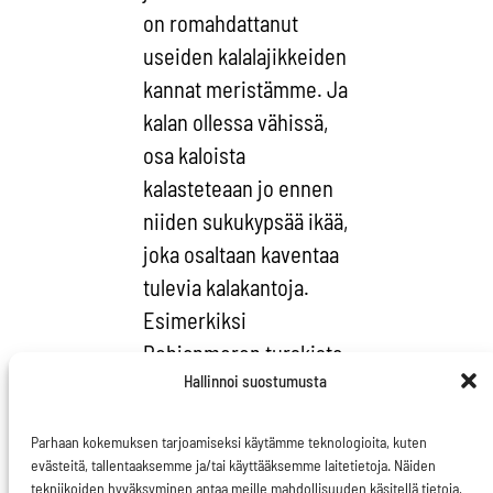
on romahdattanut
useiden kalalajikkeiden
kannat meristämme. Ja
kalan ollessa vähissä,
osa kaloista
kalasteteaan jo ennen
niiden sukukypsää ikää,
joka osaltaan kaventaa
tulevia kalakantoja.
Esimerkiksi
Pohjanmeren turskista
Hallinnoi suostumusta
93% tulee kalastetuksi,
ennen kuin ne ehtivät
Parhaan kokemuksen tarjoamiseksi käytämme teknologioita, kuten
lisääntyä.
evästeitä, tallentaaksemme ja/tai käyttääksemme laitetietoja. Näiden
tekniikoiden hyväksyminen antaa meille mahdollisuuden käsitellä tietoja,