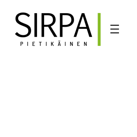
Siirry
sisältöön