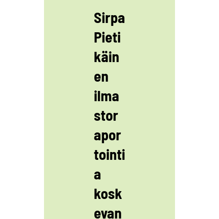
Sirpa
Pieti
käin
en
ilma
stor
apor
tointi
a
kosk
evan