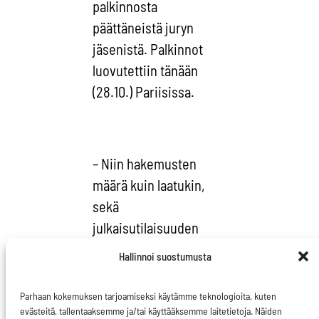
palkinnosta
päättäneistä juryn
jäsenistä. Palkinnot
luovutettiin tänään
(28.10.) Pariisissa.
– Niin hakemusten
määrä kuin laatukin,
sekä
julkaisutilaisuuden
osallistujalista puhuvat
Hallinnoi suostumusta
selkeää kieltään
kasvaneesta
Parhaan kokemuksen tarjoamiseksi käytämme teknologioita, kuten
mielenkiinnosta
evästeitä, tallentaaksemme ja/tai käyttääksemme laitetietoja. Näiden