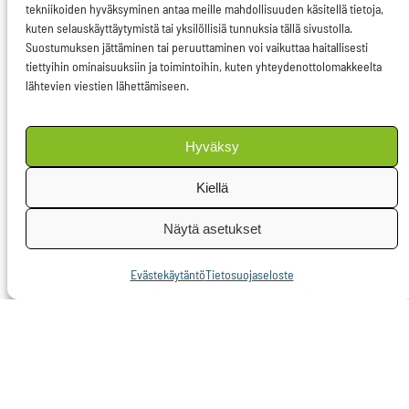
tekniikoiden hyväksyminen antaa meille mahdollisuuden käsitellä tietoja,
finanssimaailman
kuten selauskäyttäytymistä tai yksilöllisiä tunnuksia tällä sivustolla.
kestävyysmittareiden
Suostumuksen jättäminen tai peruuttaminen voi vaikuttaa haitallisesti
tiettyihin ominaisuuksiin ja toimintoihin, kuten yhteydenottolomakkeelta
mukaan tuomista
lähtevien viestien lähettämiseen.
kohtaan. Kestävyyttä
mittaavia metodeja ja
Hyväksy
indikaattoreita
pohditaan niin
Kiellä
Financial Stability
Näytä asetukset
Boardissa (FSB) kuin
OECD:ssä ja YK:ssakin.
Evästekäytäntö
Tietosuojaseloste
– Pelisääntöjen
muutokselle on selkeä