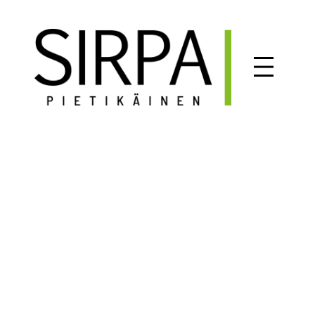
Siirry
sisältöön