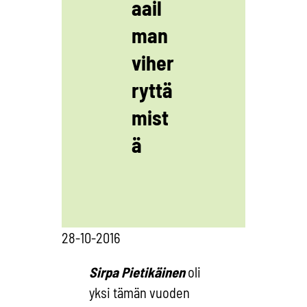
aail
man
viher
ryttä
mist
ä
28-10-2016
Sirpa Pietikäinen
oli
yksi tämän vuoden