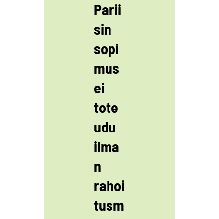
Parii
sin
sopi
mus
ei
tote
udu
ilma
n
rahoi
tusm