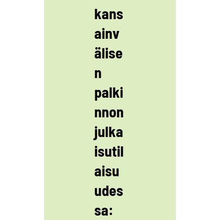
kans
ainv
älise
n
palki
nnon
julka
isutil
aisu
udes
sa: