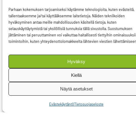
edellisestä
Parhaan kokemuksen tarjoamiseksi käytämme teknologioita, kuten evästeitä,
tallentaaksemme ja/tai käyttääksemme laitetietoja. Näiden tekniikoiden
hankkijasta taaksepäin,
hyväksyminen antaa meille mahdollisuuden käsitellä tietoja, kuten
hän toteaa.
selauskäyttäytymistä tai yksilöllisiä tunnuksia tällä sivustolla. Suostumuksen
jättäminen tai peruuttaminen voi vaikuttaa haitallisesti tiettyihin ominaisuuksii
”Vastuu on kuitenkin
toimintoihin, kuten yhteydenottolomakkeelta lähtevien viestien lähettämiseen
myös perusteltu.
Nykyisin
Hyväksy
pitkissä ketjuissa
Kiellä
jokainen ottaa
välistä voittonsa. Sitten
Näytä asetukset
se, joka
viimeisenä tekee
Evästekäytäntö
Tietosuojaseloste
varsinaisen työn,
ei kykene enää
toimimaan.” Esimerkiksi