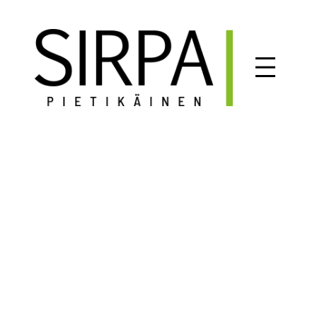
Siirry
sisältöön