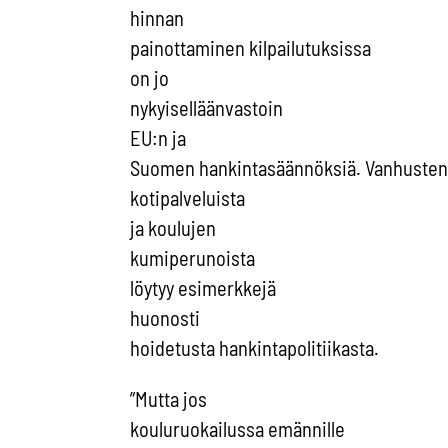
hinnan
painottaminen kilpailutuksissa
on jo
nykyiselläänvastoin
EU:n ja
Suomen hankintasäännöksiä. Vanhuste
kotipalveluista
ja koulujen
kumiperunoista
löytyy esimerkkejä
huonosti
hoidetusta hankintapolitiikasta.
”Mutta jos
kouluruokailussa emännille