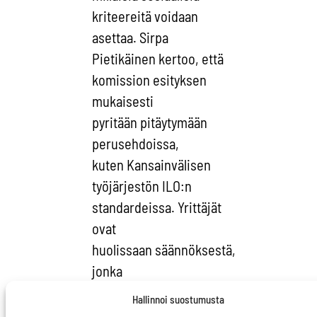
kriteereitä voidaan
asettaa. Sirpa
Pietikäinen kertoo, että
komission esityksen
mukaisesti
pyritään pitäytymään
perusehdoissa,
kuten Kansainvälisen
työjärjestön ILO:n
standardeissa. Yrittäjät
ovat
huolissaan säännöksestä,
jonka
mukaan hankintaketjussa
Hallinnoi suostumusta
jokainen vastaa