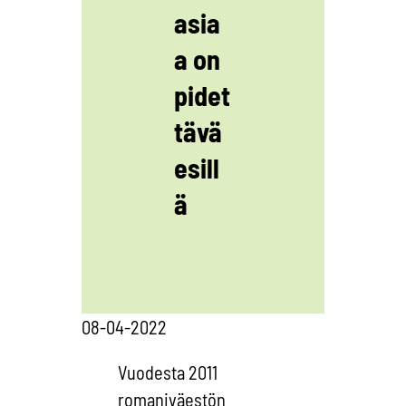
asia
a on
pidet
tävä
esill
ä
08-04-2022
Vuodesta 2011
romaniväestön