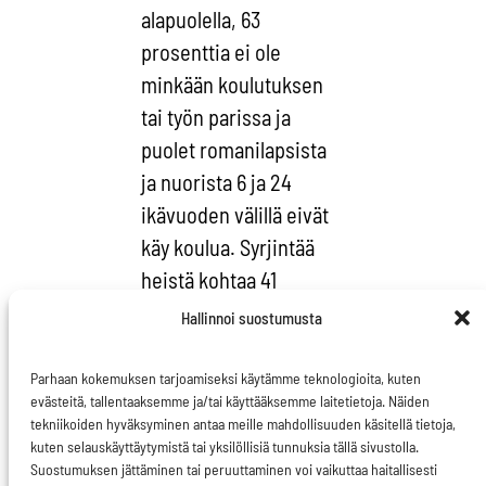
alapuolella, 63
prosenttia ei ole
minkään koulutuksen
tai työn parissa ja
puolet romanilapsista
ja nuorista 6 ja 24
ikävuoden välillä eivät
käy koulua. Syrjintää
heistä kohtaa 41
prosenttia ja huonoista
Hallinnoi suostumusta
asuinoloista kärsii
moni, sillä 38
Parhaan kokemuksen tarjoamiseksi käytämme teknologioita, kuten
evästeitä, tallentaaksemme ja/tai käyttääksemme laitetietoja. Näiden
prosentilla ei ole
tekniikoiden hyväksyminen antaa meille mahdollisuuden käsitellä tietoja,
vessaa, suihkua tai
kuten selauskäyttäytymistä tai yksilöllisiä tunnuksia tällä sivustolla.
Suostumuksen jättäminen tai peruuttaminen voi vaikuttaa haitallisesti
kylpyhuonetta