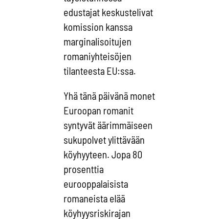
edustajat keskustelivat
komission kanssa
marginalisoitujen
romaniyhteisöjen
tilanteesta EU:ssa.
Yhä tänä päivänä monet
Euroopan romanit
syntyvät äärimmäiseen
sukupolvet ylittävään
köyhyyteen. Jopa 80
prosenttia
eurooppalaisista
romaneista elää
köyhyysriskirajan