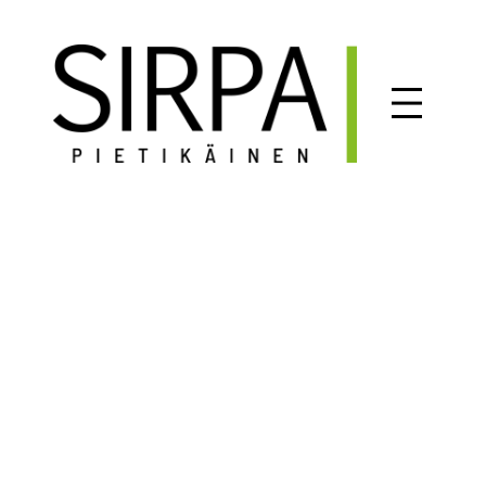
Siirry
sisältöön