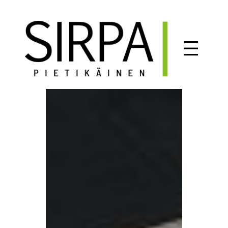
Siirry
sisältöön