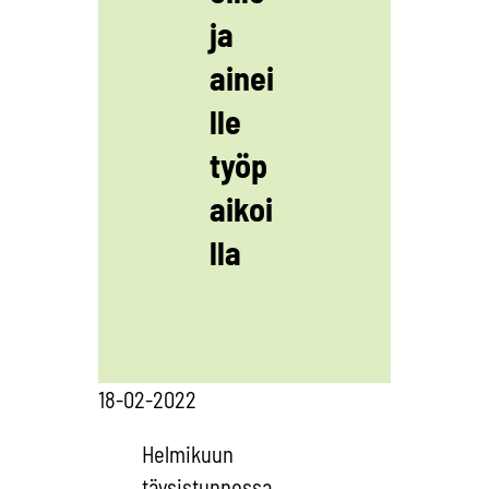
ja
ainei
lle
työp
aikoi
lla
18-02-2022
Helmikuun
täysistunnossa