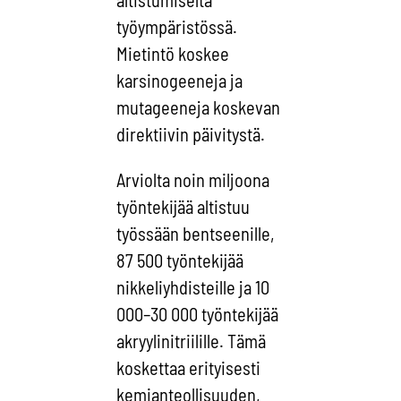
altistumiselta
työympäristössä.
Mietintö koskee
karsinogeeneja ja
mutageeneja koskevan
direktiivin päivitystä.
Arviolta noin miljoona
työntekijää altistuu
työssään bentseenille,
87 500 työntekijää
nikkeliyhdisteille ja 10
000–30 000 työntekijää
akryylinitriilille. Tämä
koskettaa erityisesti
kemianteollisuuden,