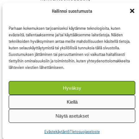
rakennustyön,
Hallinnoi suostumusta
terveyspalvelujen ja
öljyteollisuuden aloja.
Parhaan kokemuksen tarjoamiseksi käytämme teknologioita, kuten
Toki myös lukuisilla
evästeitä, tallentaaksemme ja/tai käyttääksemme laitetietoja. Näiden
tekniikoiden hyväksyminen antaa meille mahdollisuuden käsitellä tietoja,
muilla aloilla työntekijät
kuten selauskäyttäytymistä tai yksilöllisiä tunnuksia tällä sivustolla.
altistuvat haitallisille
Suostumuksen jättäminen tai peruuttaminen voi vaikuttaa haitallisesti
tiettyihin ominaisuuksiin ja toimintoihin, kuten yhteydenottolomakkeelta
tekijöille jatkuvasti.
lähtevien viestien lähettämiseen.
Emme saa syövän ja
muiden sairauksien
Hyväksy
kasvukäyrää laskuun,
Kiellä
jos emme kiinnitä
huomiota ulkoisiin,
Näytä asetukset
sairauksia aiheuttaviin
Evästekäytäntö
Tietosuojaseloste
tekijöihin. Siksi meidän