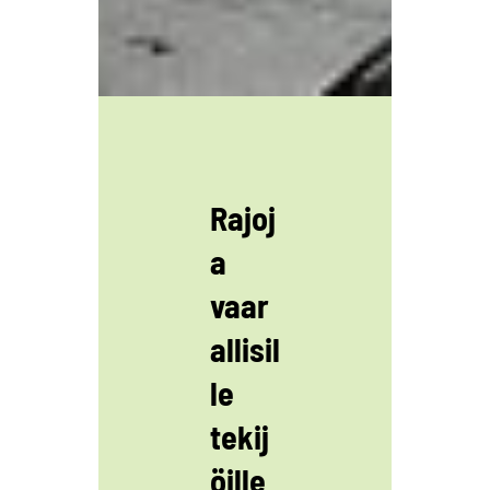
Rajoj
a
vaar
allisil
le
tekij
öille