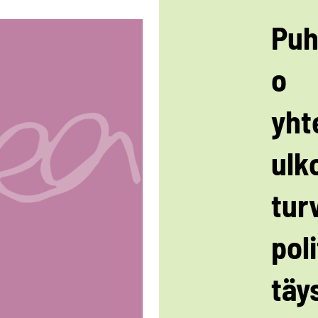
Puh
o
yht
ulko
tur
poli
täy