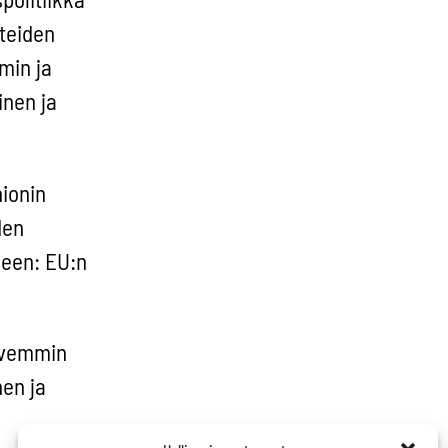
teiden
min ja
inen ja
ionin
den
seen: EU:n
ahvemmin
en ja