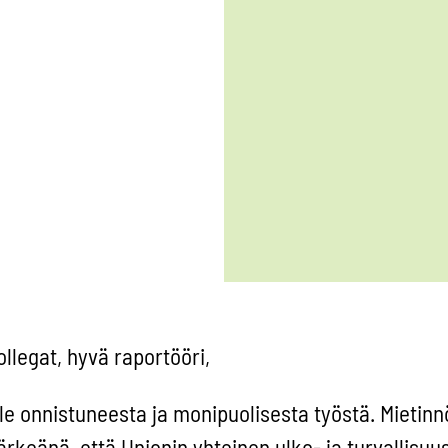
llegat, hyvä raportööri,
lle onnistuneesta ja monipuolisesta työstä. Mietinn
ärkeänä, että Unionin yhteinen ulko- ja turvallisuus