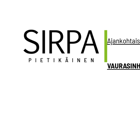
Siirry
sisältöön
Ajankohtais
VAURAS
IN