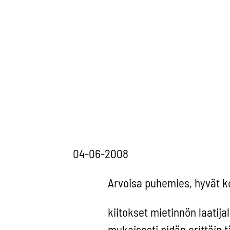
04-06-2008
Arvoisa puhemies, hyvät ko
kiitokset mietinnön laatija
mukaisesti pidän erittäin t