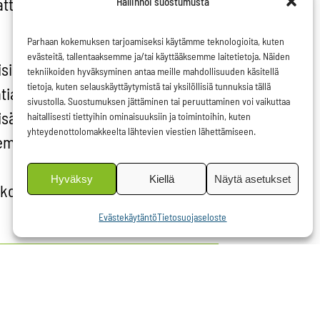
attaneen
Hallinnoi suostumusta
Parhaan kokemuksen tarjoamiseksi käytämme teknologioita, kuten
evästeitä, tallentaaksemme ja/tai käyttääksemme laitetietoja. Näiden
siin
tekniikoiden hyväksyminen antaa meille mahdollisuuden käsitellä
tietoja, kuten selauskäyttäytymistä tai yksilöllisiä tunnuksia tällä
tian
sivustolla. Suostumuksen jättäminen tai peruuttaminen voi vaikuttaa
isää
haitallisesti tiettyihin ominaisuuksiin ja toimintoihin, kuten
yhteydenottolomakkeelta lähtevien viestien lähettämiseen.
emiseksi.
Hyväksy
Kiellä
Näytä asetukset
 koko
Evästekäytäntö
Tietosuojaseloste