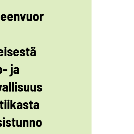
eenvuor
eisestä
- ja
vallisuus
tiikasta
sistunno