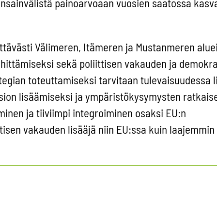
ansainvälistä painoarvoaan vuosien saatossa kasv
ttävästi Välimeren, Itämeren ja Mustanmeren aluei
ehittämiseksi sekä poliittisen vakauden ja demokra
tegian toteuttamiseksi tarvitaan tulevaisuudessa l
ion lisäämiseksi ja ympäristökysymysten ratkais
nen ja tiiviimpi integroiminen osaksi EU:n
ittisen vakauden lisääjä niin EU:ssa kuin laajemmin
emykseni