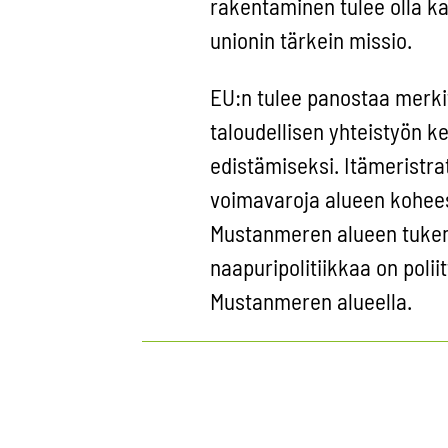
rakentaminen tulee olla k
unionin tärkein missio.
EU:n tulee panostaa merki
taloudellisen yhteistyön k
edistämiseksi. Itämeristra
voimavaroja alueen kohees
Mustanmeren alueen tukemi
naapuripolitiikkaa on poli
Mustanmeren alueella.
Tuoreimmat näk