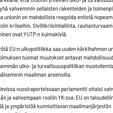
 yhä vahvemmin sellaisten rakenteiden ja toimenpi
la unionin on mahdollista reagoida entistä nopeam
n kriiseihin. Siviilikriisinhallinta, rauhanturvaam
inen ovat YUTP:n kulmakiviä.
tä EU:n ulkopolitiikka saa uuden kärkihahmon un
opimuksen tuomat muutokset antavat mahdollisuu
mmän ulko- ja turvallisuuspolitiikan muotoilemi
enäisemmin maailman areenoilla.
tulevissa vuosiraporteissaan parlamentti ottaisi v
n ja vahvempaan rooliin YK:ssa. EU on taloudellin
isiä ja ympäristöä kunnioittavan maailmanjärjestön