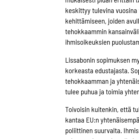
keskittyy tulevina vuosina
kehittämiseen, joiden avul
tehokkaammin kansainvälisii
ihmisoikeuksien puolustam
Lissabonin sopimuksen myö
korkeasta edustajasta. S
tehokkaamman ja yhtenäise
tulee puhua ja toimia yht
Toivoisin kuitenkin, että 
kantaa EU:n yhtenäisempää
poliittinen suurvalta. Ihm