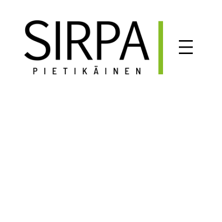
Siirry
sisältöön