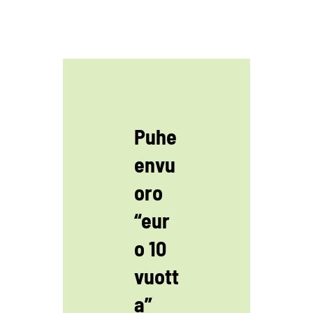
Puhe
envu
oro
“eur
o 10
vuott
a”