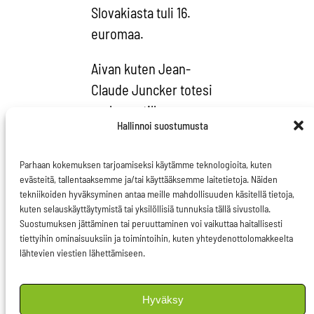
Slovakiasta tuli 16.
euromaa.
Aivan kuten Jean-
Claude Juncker totesi
parlamentille
Hallinnoi suostumusta
puhuessaan, on euro
nimenomaan ’vakauden
Parhaan kokemuksen tarjoamiseksi käytämme teknologioita, kuten
ankkuri’. Tämän ovat
evästeitä, tallentaaksemme ja/tai käyttääksemme laitetietoja. Näiden
euroalueen
tekniikoiden hyväksyminen antaa meille mahdollisuuden käsitellä tietoja,
kuten selauskäyttäytymistä tai yksilöllisiä tunnuksia tällä sivustolla.
ulkopuolelle
Suostumuksen jättäminen tai peruuttaminen voi vaikuttaa haitallisesti
jättäytyneet maat
tiettyihin ominaisuuksiin ja toimintoihin, kuten yhteydenottolomakkeelta
lähtevien viestien lähettämiseen.
tulleet kipeästi
huomaamaan.
Hyväksy