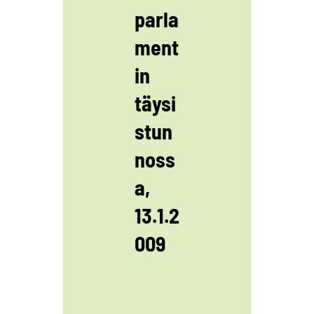
parla
ment
in
täysi
stun
noss
a,
13.1.2
009