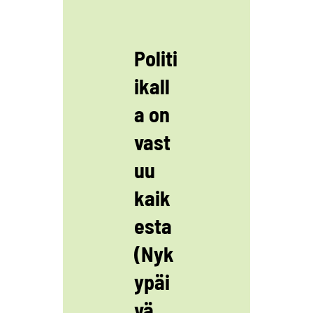
Politi
ikall
a on
vast
uu
kaik
esta
(Nyk
ypäi
vä,