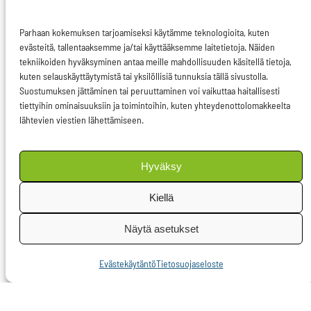
Sekä Yhdysvalloissa
että Euroopassa tähän
Parhaan kokemuksen tarjoamiseksi käytämme teknologioita, kuten
evästeitä, tallentaaksemme ja/tai käyttääksemme laitetietoja. Näiden
oli vielä pari vuotta
tekniikoiden hyväksyminen antaa meille mahdollisuuden käsitellä tietoja,
sitten vahvaa tahtoa
kuten selauskäyttäytymistä tai yksilöllisiä tunnuksia tällä sivustolla.
Suostumuksen jättäminen tai peruuttaminen voi vaikuttaa haitallisesti
siihen, että luodaan
tiettyihin ominaisuuksiin ja toimintoihin, kuten yhteydenottolomakkeelta
tehokkaat, yhteiset ja
lähtevien viestien lähettämiseen.
globaalit pelisäännöt
rahamarkkinoille.
Hyväksy
Molemmin puolin
Kiellä
Atlanttia se tahto on
Näytä asetukset
hiipunut sitä enemmän
mitä etäämmälle
Evästekäytäntö
Tietosuojaseloste
finanssikriisin huippu
on jäämässä. Tämä