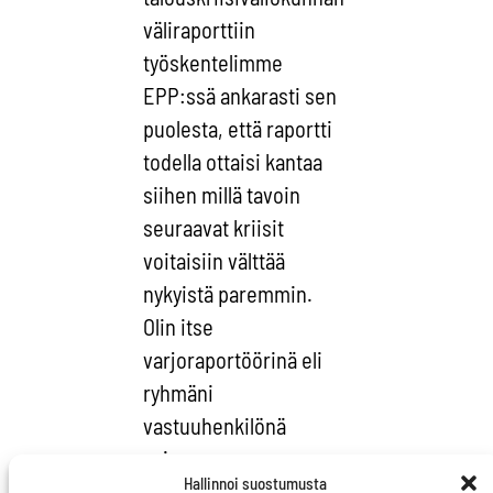
väliraporttiin
työskentelimme
EPP:ssä ankarasti sen
puolesta, että raportti
todella ottaisi kantaa
siihen millä tavoin
seuraavat kriisit
voitaisiin välttää
nykyistä paremmin.
Olin itse
varjoraportöörinä eli
ryhmäni
vastuuhenkilönä
asiassa.
Hallinnoi suostumusta