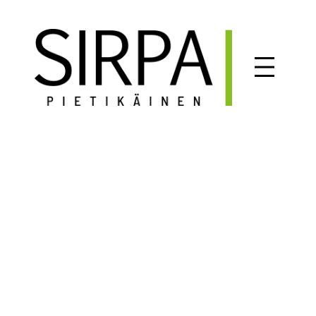
Siirry
sisältöön