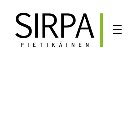
Siirry
sisältöön