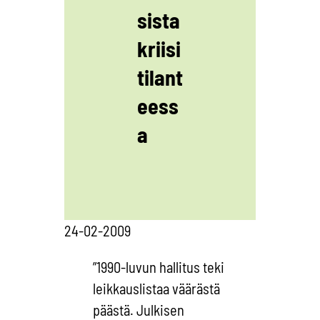
sista
kriisi
tilant
eess
a
24-02-2009
”1990-luvun hallitus teki
leikkauslistaa väärästä
päästä. Julkisen