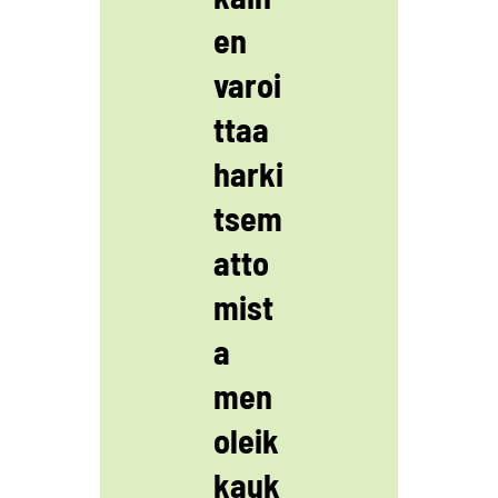
en
varoi
ttaa
harki
tsem
atto
mist
a
men
oleik
kauk