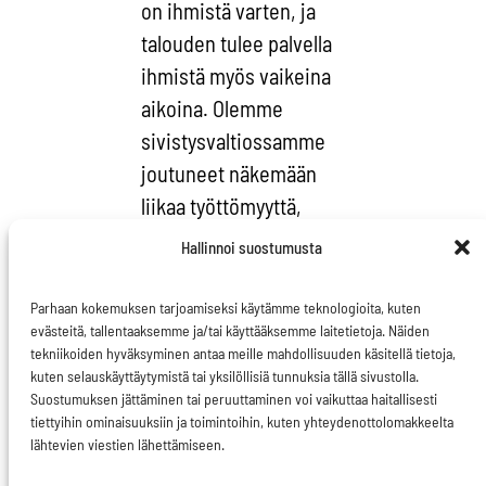
on ihmistä varten, ja
talouden tulee palvella
ihmistä myös vaikeina
aikoina. Olemme
sivistysvaltiossamme
joutuneet näkemään
liikaa työttömyyttä,
kansalaisten
Hallinnoi suostumusta
syrjäytymistä ja
köyhyyttä sekä
Parhaan kokemuksen tarjoamiseksi käytämme teknologioita, kuten
evästeitä, tallentaaksemme ja/tai käyttääksemme laitetietoja. Näiden
maksamaan näistä
tekniikoiden hyväksyminen antaa meille mahdollisuuden käsitellä tietoja,
seurauksista suuren
kuten selauskäyttäytymistä tai yksilöllisiä tunnuksia tällä sivustolla.
hinnan.
Suostumuksen jättäminen tai peruuttaminen voi vaikuttaa haitallisesti
tiettyihin ominaisuuksiin ja toimintoihin, kuten yhteydenottolomakkeelta
Heikompiosaisista on
lähtevien viestien lähettämiseen.
aina pidettävä huolta”,