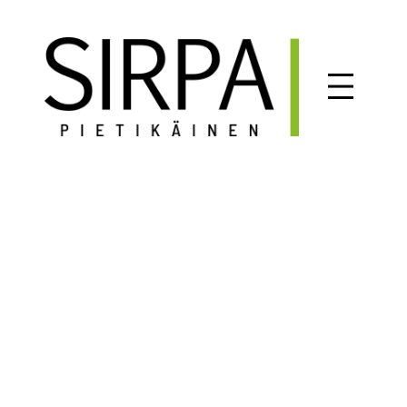
Siirry
sisältöön