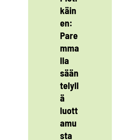
käin
en:
Pare
mma
lla
sään
telyll
ä
luott
amu
sta