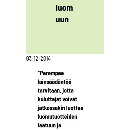
luom
uun
03-12-2014
”Parempaa
lainsäädäntöä
tarvitaan, jotta
kuluttajat voivat
jatkossakin luottaa
luomutuotteiden
laatuun ja