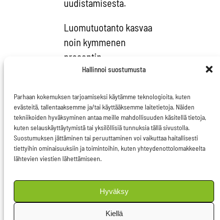
uudistamisesta.
Luomutuotanto kasvaa
noin kymmenen
prosentin
Hallinnoi suostumusta
vuosivauhdilla.
Eurostatin mukaan
Parhaan kokemuksen tarjoamiseksi käytämme teknologioita, kuten
vuonna 2011
evästeitä, tallentaaksemme ja/tai käyttääksemme laitetietoja. Näiden
luomutuotannossa oli
tekniikoiden hyväksyminen antaa meille mahdollisuuden käsitellä tietoja,
kuten selauskäyttäytymistä tai yksilöllisiä tunnuksia tällä sivustolla.
5,4 prosenttia EU-
Suostumuksen jättäminen tai peruuttaminen voi vaikuttaa haitallisesti
maiden peltopinta-
tiettyihin ominaisuuksiin ja toimintoihin, kuten yhteydenottolomakkeelta
lähtevien viestien lähettämiseen.
alasta eli 9,6 miljoonaa
hehtaaria. Nyttemmin
määrä ylittää jo reilusti
Hyväksy
kymmenen miljoonan
Kiellä
hehtaarin rajan.