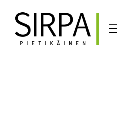
Siirry
sisältöön