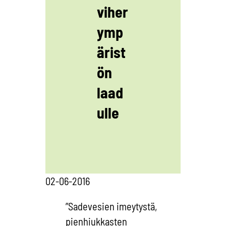
viher
ymp
ärist
ön
laad
ulle
02-06-2016
”Sadevesien imeytystä,
pienhiukkasten