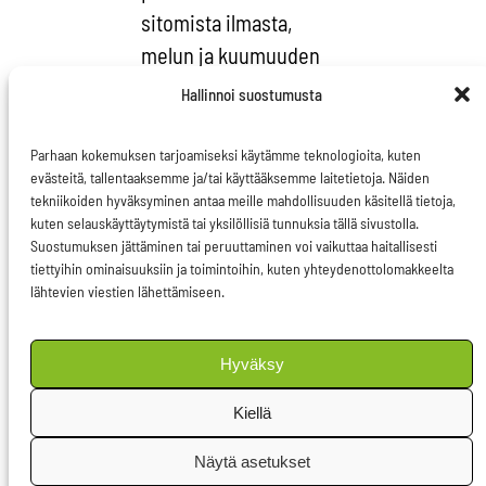
sitomista ilmasta,
melun ja kuumuuden
torjuntaa, suojaa
Hallinnoi suostumusta
tuulilta, luonnon
monimuotoisuuden
Parhaan kokemuksen tarjoamiseksi käytämme teknologioita, kuten
evästeitä, tallentaaksemme ja/tai käyttääksemme laitetietoja. Näiden
keitaita, hiilidioksidin
tekniikoiden hyväksyminen antaa meille mahdollisuuden käsitellä tietoja,
sitomista ja
kuten selauskäyttäytymistä tai yksilöllisiä tunnuksia tällä sivustolla.
Suostumuksen jättäminen tai peruuttaminen voi vaikuttaa haitallisesti
virkistäytymisen
tiettyihin ominaisuuksiin ja toimintoihin, kuten yhteydenottolomakkeelta
paikkoja”, listaa
lähtevien viestien lähettämiseen.
Pietikäinen luonnon
ekosysteemipalveluja.
Hyväksy
”Näiden arvo
huomataan valitettavan
Kiellä
usein vasta kun ne on
Näytä asetukset
menetetty.”