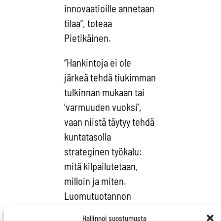
innovaatioille annetaan
tilaa”, toteaa
Pietikäinen.
”Hankintoja ei ole
järkeä tehdä tiukimman
tulkinnan mukaan tai
’varmuuden vuoksi’,
vaan niistä täytyy tehdä
kuntatasolla
strateginen työkalu:
mitä kilpailutetaan,
milloin ja miten.
Luomutuotannon
asettaminen
Hallinnoi suostumusta