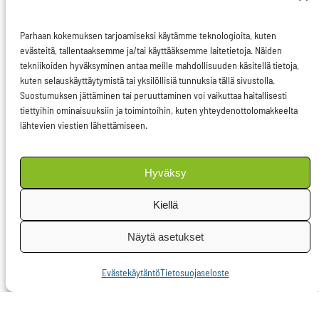
ruokahankintojen
kriteeriksi tai suurten
Parhaan kokemuksen tarjoamiseksi käytämme teknologioita, kuten
hankintaerien
evästeitä, tallentaaksemme ja/tai käyttääksemme laitetietoja. Näiden
tekniikoiden hyväksyminen antaa meille mahdollisuuden käsitellä tietoja,
pilkkominen
kuten selauskäyttäytymistä tai yksilöllisiä tunnuksia tällä sivustolla.
paikallisten
Suostumuksen jättäminen tai peruuttaminen voi vaikuttaa haitallisesti
tiettyihin ominaisuuksiin ja toimintoihin, kuten yhteydenottolomakkeelta
pienyrittäjien saataville
lähtevien viestien lähettämiseen.
ovat konkreettisia
keinoja, joiden kautta
Hyväksy
hankinnoilla voidaan
lisätä paikallista kasvua
Kiellä
ja hyvinvointia.”
Näytä asetukset
Strateginen päätös voi
Evästekäytäntö
Tietosuojaseloste
olla myös
kilpailuttamatta