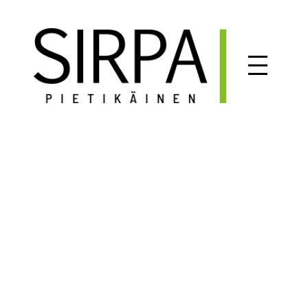
Siirry
sisältöön