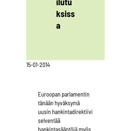
ilutu
ksiss
a
15-01-2014
Euroopan parlamentin
tänään hyväksymä
uusin hankintadirektiivi
selventää
hankintasääntöjä myös