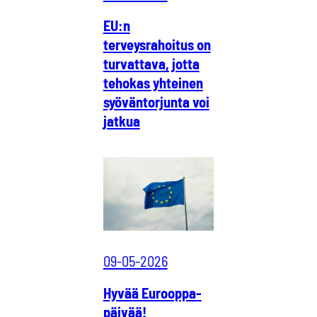
EU:n
terveysrahoitus on
turvattava, jotta
tehokas yhteinen
syöväntorjunta voi
jatkua
09-05-2026
Hyvää Eurooppa-
päivää!