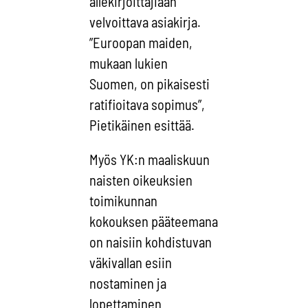
allekirjoittajiaan
velvoittava asiakirja.
”Euroopan maiden,
mukaan lukien
Suomen, on pikaisesti
ratifioitava sopimus”,
Pietikäinen esittää.
Myös YK:n maaliskuun
naisten oikeuksien
toimikunnan
kokouksen pääteemana
on naisiin kohdistuvan
väkivallan esiin
nostaminen ja
lopettaminen