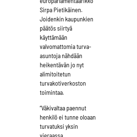
europarlamentaarikko
Sirpa Pietikäinen.
Joidenkin kaupunkien
päätös siirtyä
käyttämään
valvomattomia turva-
asuntoja nähdään
heikentävän jo nyt
alimitoitetun
turvakotiverkoston
toimintaa.
”Väkivaltaa paennut
henkilö ei tunne oloaan
turvatuksi yksin
vieraassa