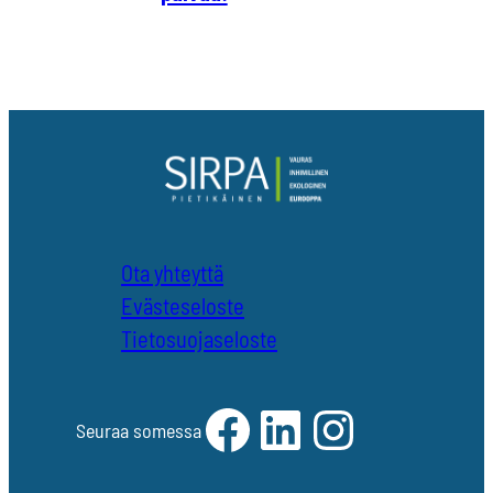
Ota yhteyttä
Evästeseloste
Tietosuojaseloste
Facebook
LinkedIn
Instagram
Seuraa somessa