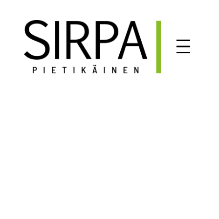
Siirry
sisältöön