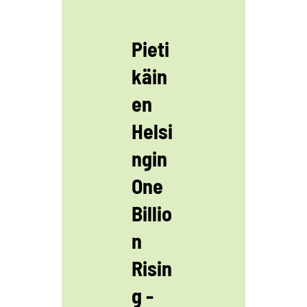
Pieti
käin
en
Helsi
ngin
One
Billio
n
Risin
g -