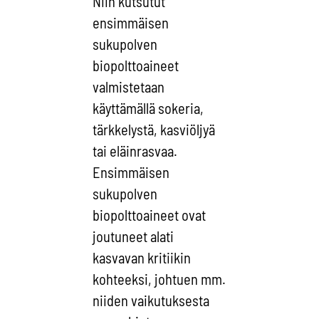
Niin kutsutut
ensimmäisen
sukupolven
biopolttoaineet
valmistetaan
käyttämällä sokeria,
tärkkelystä, kasviöljyä
tai eläinrasvaa.
Ensimmäisen
sukupolven
biopolttoaineet ovat
joutuneet alati
kasvavan kritiikin
kohteeksi, johtuen mm.
niiden vaikutuksesta