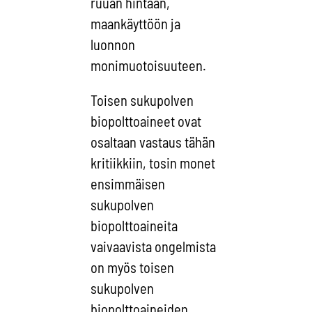
ruuan hintaan,
maankäyttöön ja
luonnon
monimuotoisuuteen.
Toisen sukupolven
biopolttoaineet ovat
osaltaan vastaus tähän
kritiikkiin, tosin monet
ensimmäisen
sukupolven
biopolttoaineita
vaivaavista ongelmista
on myös toisen
sukupolven
biopolttoaineiden