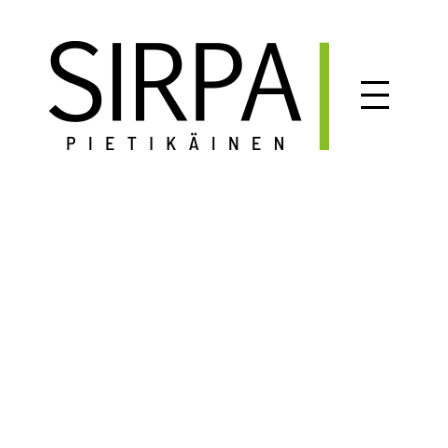
Siirry
sisältöön