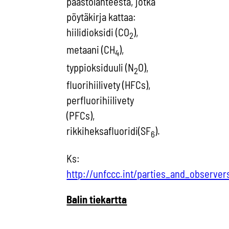
päästölähteestä, jotka
pöytäkirja kattaa:
hiilidioksidi (CO
),
2
metaani (CH
),
4
typpioksiduuli (N
O),
2
fluorihiilivety (HFCs),
perfluorihiilivety
(PFCs),
rikkiheksafluoridi(SF
).
6
Ks:
http://unfccc.int/parties_and_observe
Balin tiekartta