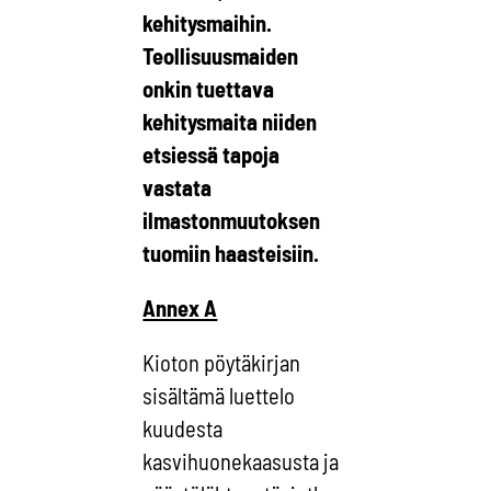
kehitysmaihin.
Teollisuusmaiden
onkin tuettava
kehitysmaita niiden
etsiessä tapoja
vastata
ilmastonmuutoksen
tuomiin haasteisiin.
Annex A
Kioton pöytäkirjan
sisältämä luettelo
kuudesta
kasvihuonekaasusta ja