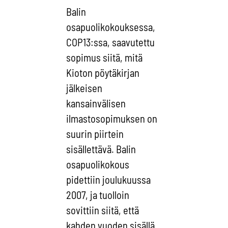
Balin
osapuolikokouksessa,
COP13:ssa, saavutettu
sopimus siitä, mitä
Kioton pöytäkirjan
jälkeisen
kansainvälisen
ilmastosopimuksen on
suurin piirtein
sisällettävä. Balin
osapuolikokous
pidettiin joulukuussa
2007, ja tuolloin
sovittiin siitä, että
kahden vuoden sisällä