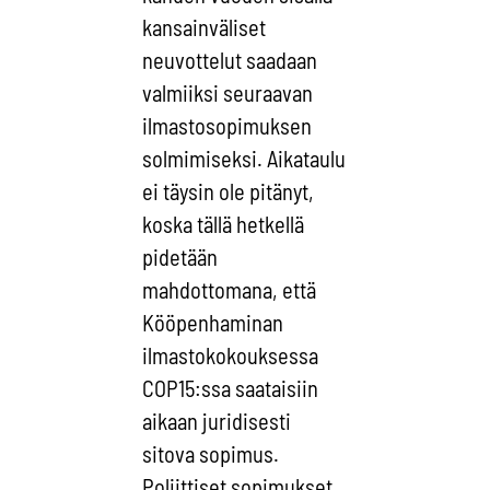
kansainväliset
neuvottelut saadaan
valmiiksi seuraavan
ilmastosopimuksen
solmimiseksi. Aikataulu
ei täysin ole pitänyt,
koska tällä hetkellä
pidetään
mahdottomana, että
Kööpenhaminan
ilmastokokouksessa
COP15:ssa saataisiin
aikaan juridisesti
sitova sopimus.
Poliittiset sopimukset