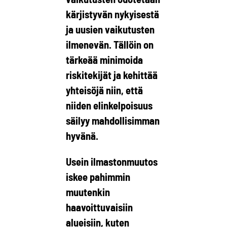
kärjistyvän nykyisestä
ja uusien vaikutusten
ilmenevän. Tällöin on
tärkeää minimoida
riskitekijät ja kehittää
yhteisöjä niin, että
niiden elinkelpoisuus
säilyy mahdollisimman
hyvänä.
Usein ilmastonmuutos
iskee pahimmin
muutenkin
haavoittuvaisiin
alueisiin, kuten