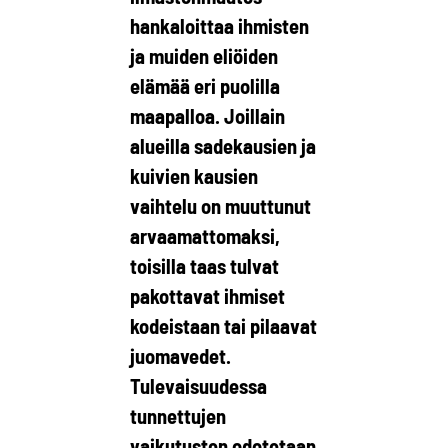
hankaloittaa ihmisten
ja muiden eliöiden
elämää eri puolilla
maapalloa. Joillain
alueilla sadekausien ja
kuivien kausien
vaihtelu on muuttunut
arvaamattomaksi,
toisilla taas tulvat
pakottavat ihmiset
kodeistaan tai pilaavat
juomavedet.
Tulevaisuudessa
tunnettujen
vaikutusten odotetaan