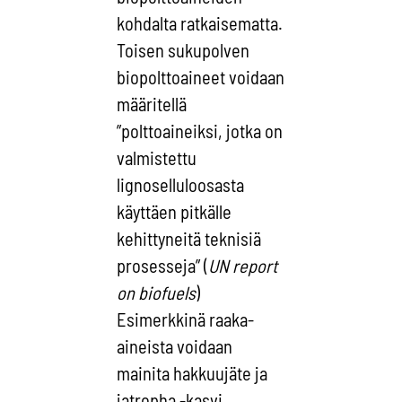
kohdalta ratkaisematta.
Toisen sukupolven
biopolttoaineet voidaan
määritellä
”polttoaineiksi, jotka on
valmistettu
lignoselluloosasta
käyttäen pitkälle
kehittyneitä teknisiä
prosesseja” (
UN report
on biofuels
)
Esimerkkinä raaka-
aineista voidaan
mainita hakkuujäte ja
jatropha -kasvi.