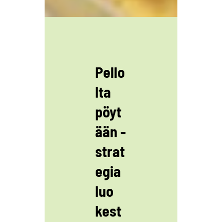
Pello
lta
pöyt
ään -
strat
egia
luo
kest