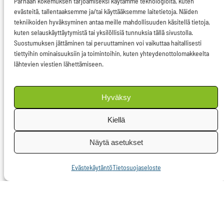
Parhaan kokemuksen tarjoamiseksi käytämme teknologioita, kuten
evästeitä, tallentaaksemme ja/tai käyttääksemme laitetietoja. Näiden
hyvinvointia sekä
tekniikoiden hyväksyminen antaa meille mahdollisuuden käsitellä tietoja,
luomuviljelyn määrän
kuten selauskäyttäytymistä tai yksilöllisiä tunnuksia tällä sivustolla.
Suostumuksen jättäminen tai peruuttaminen voi vaikuttaa haitallisesti
lisäämistä.
tiettyihin ominaisuuksiin ja toimintoihin, kuten yhteydenottolomakkeelta
lähtevien viestien lähettämiseen.
Ruoan
kulutustottumuksemme
Hyväksy
muodostavat
helpoimman
Kiellä
muutoksen, jolla on
Näytä asetukset
vaikutusta
ympäristöömme.
Evästekäytäntö
Tietosuojaseloste
Kestävän ruoan tulee
täyttää seuraavat kuusi
kriteeriä: ruoan tulee
olla turvallista