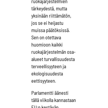
ruokajärjestelmien
tärkeydestä, mutta
yksinään riittämätön,
jos se ei heijastu
muissa päätöksissä.
Sen on otettava
huomioon kaikki
ruokajärjestelmän osa-
alueet turvallisuudesta
terveellisyyteen ja
ekologisuudesta
eettisyyteen.
Parlamentti äänesti
tällä viikolla kannastaan
EU:n kestävän