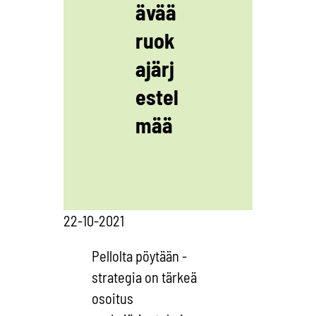
ävää
ruok
ajärj
estel
mää
22-10-2021
Pellolta pöytään -
strategia on tärkeä
osoitus