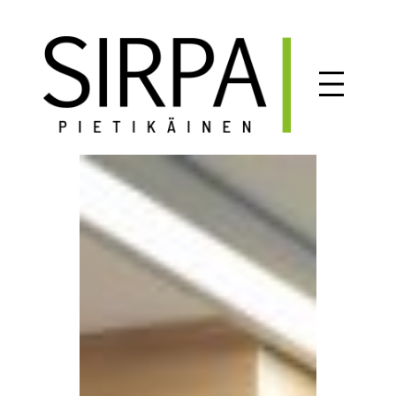
Siirry
sisältöön