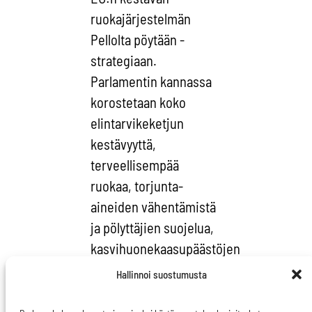
ruokajärjestelmän
Pellolta pöytään -
strategiaan.
Parlamentin kannassa
korostetaan koko
elintarvikeketjun
kestävyyttä,
terveellisempää
ruokaa, torjunta-
aineiden vähentämistä
ja pölyttäjien suojelua,
kasvihuonekaasupäästöjen
vähentämistä ja
Hallinnoi suostumusta
hiilinielujen
vahvistamista, eläinten