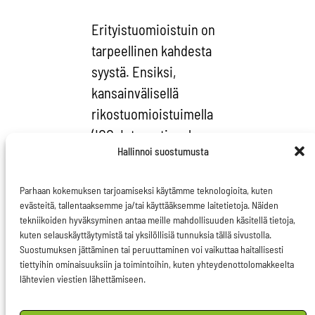
Erityistuomioistuin on
tarpeellinen kahdesta
syystä. Ensiksi,
kansainvälisellä
rikostuomioistuimella
(ICC, International
Hallinnoi suostumusta
Criminal Court) ei ole
mandaattia tutkia
Parhaan kokemuksen tarjoamiseksi käytämme teknologioita, kuten
Venäjän tekemiä
evästeitä, tallentaaksemme ja/tai käyttääksemme laitetietoja. Näiden
rikoksia, sillä Venäjä ei
tekniikoiden hyväksyminen antaa meille mahdollisuuden käsitellä tietoja,
kuten selauskäyttäytymistä tai yksilöllisiä tunnuksia tällä sivustolla.
ole tuomioistuimen
Suostumuksen jättäminen tai peruuttaminen voi vaikuttaa haitallisesti
sopimusvaltio. Toisena
tiettyihin ominaisuuksiin ja toimintoihin, kuten yhteydenottolomakkeelta
lähtevien viestien lähettämiseen.
vaihtoehtona olisi YK:n
turvallisuusneuvoston