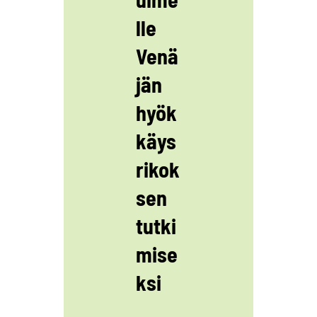
lle
Venä
jän
hyök
käys
rikok
sen
tutki
mise
ksi