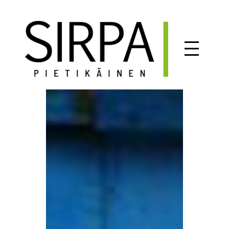
Siirry
sisältöön