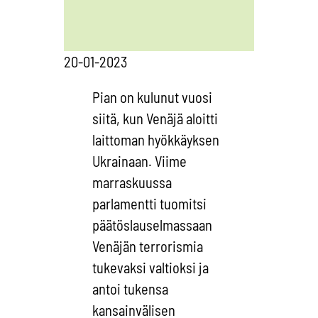
20-01-2023
Pian on kulunut vuosi
siitä, kun Venäjä aloitti
laittoman hyökkäyksen
Ukrainaan. Viime
marraskuussa
parlamentti tuomitsi
päätöslauselmassaan
Venäjän terrorismia
tukevaksi valtioksi ja
antoi tukensa
kansainvälisen