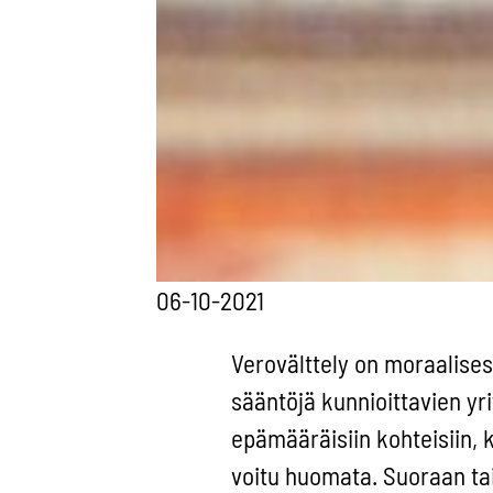
06-10-2021
Verovälttely on moraalisest
sääntöjä kunnioittavien yr
epämääräisiin kohteisiin, 
voitu huomata. Suoraan tai v