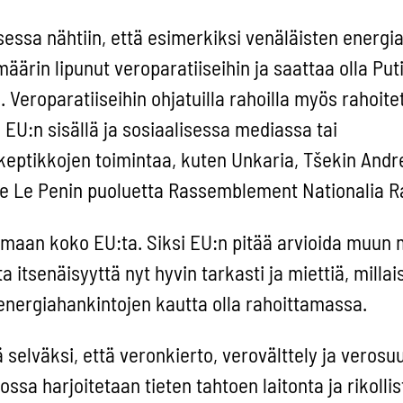
ssa nähtiin, että esimerkiksi venäläisten energi
ärin lipunut veroparatiiseihin ja saattaa olla Put
a. Veroparatiiseihin ohjatuilla rahoilla myös rahoit
U:n sisällä ja sosiaalisessa mediassa tai
keptikkojen toimintaa, kuten Unkaria, Tšekin Andre
rine Le Penin puoluetta Rassemblement Nationalia 
aamaan koko EU:ta. Siksi EU:n pitää arvioida muun
a itsenäisyyttä nyt hyvin tarkasti ja miettiä, millai
ergiahankintojen kautta olla rahoittamassa.
 selväksi, että veronkierto, verovälttely ja verosu
ossa harjoitetaan tieten tahtoen laitonta ja rikollis