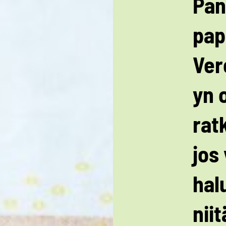
Pan
pap
Ver
yn 
rat
jos
ha
niit