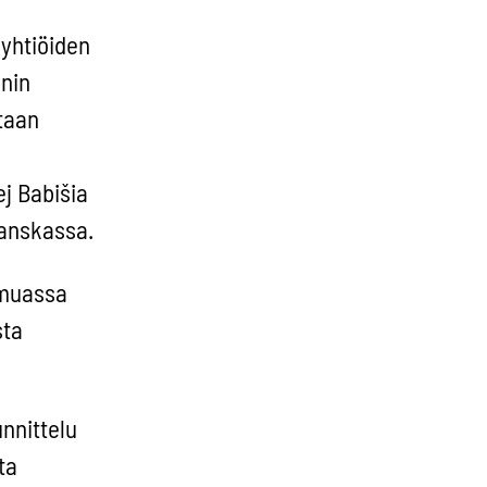
ayhtiöiden
inin
etaan
j Babišia
Ranskassa.
 muassa
sta
unnittelu
ta