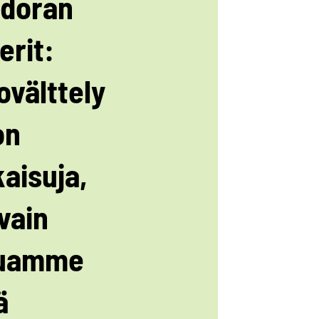
doran
erit:
ovälttely
on
kaisuja,
 vain
luamme
ä