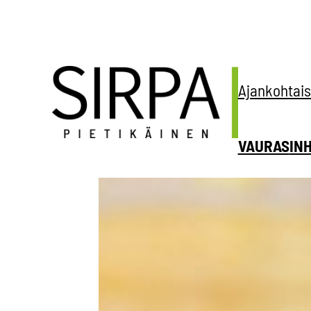
Siirry
sisältöön
Ajankohtais
VAURAS
IN