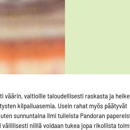
i väärin, valtioille taloudellisesti raskasta ja heik
itysten kilpailuasemia. Usein rahat myös päätyvät
kuten sunnuntaina ilmi tulleista Pandoran papereis
älillisesti niillä voidaan tukea jopa rikollista toim