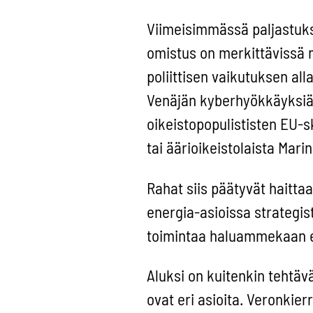
Viimeisimmässä paljastukse
omistus on merkittävissä mä
poliittisen vaikutuksen all
Venäjän kyberhyökkäyksiä E
oikeistopopulististen EU-s
tai äärioikeistolaista Ma
Rahat siis päätyvät haitt
energia-asioissa strategist
toimintaa haluammekaan en
Aluksi on kuitenkin tehtävä
ovat eri asioita. Veronkierr