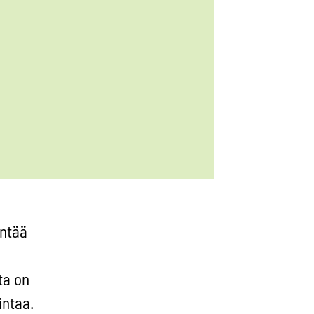
entää
ta on
intaa.