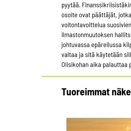
pyytää. Finanssikriisistäki
osoite ovat päättäjät, jotk
voitontavoittelua suosivie
ilmastonmuutoksen hallits
johtuvassa epäreilussa kilp
valtaa ja sitä käytetään si
Olisikohan aika palauttaa p
Tuoreimmat näk