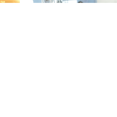
29-05-2026
09-05-2
saksi
EU:n terveysrahoitus on
Hyvää E
turvattava, jotta tehokas
yhteinen syöväntorjunta voi
jatkua