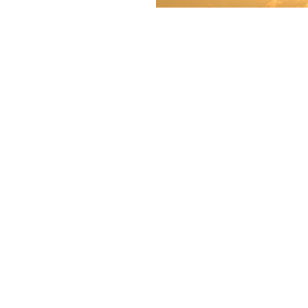
08-07-2026
Pahenevat helleaallot o
arkipäivää