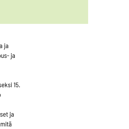
a ja
us- ja
eksi 15.
o
set ja
 mitä