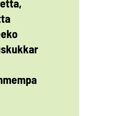
etta,
ta
eeko
uskukkar
mmempa