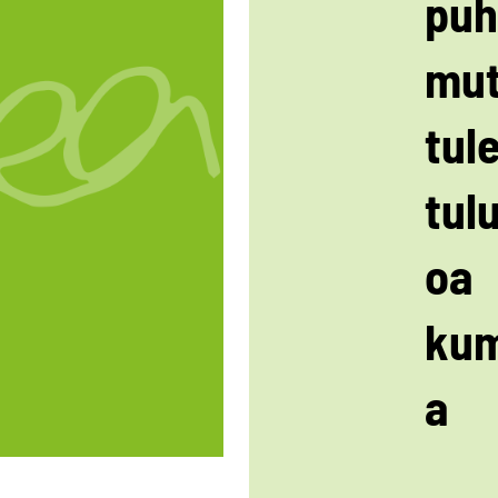
puh
mut
tul
tul
oa
ku
a