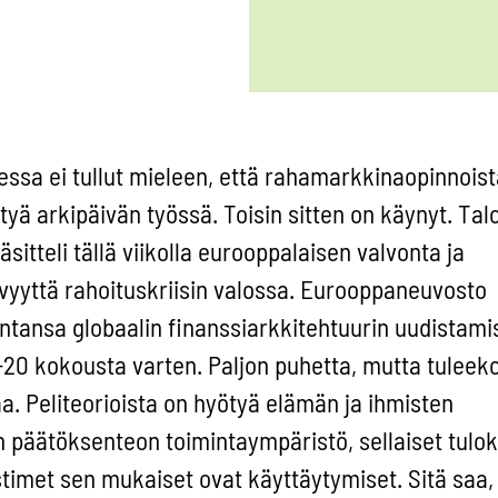
ssa ei tullut mieleen, että rahamarkkinaopinnoist
yä arkipäivän työssä. Toisin sitten on käynyt. Talo
sitteli tällä viikolla eurooppalaisen valvonta ja
ävyyttä rahoituskriisin valossa. Eurooppaneuvosto
ntansa globaalin finanssiarkkitehtuurin uudistamis
20 kokousta varten. Paljon puhetta, mutta tuleek
Peliteorioista on hyötyä elämän ja ihmisten
 päätöksenteon toimintaympäristö, sellaiset tulok
timet sen mukaiset ovat käyttäytymiset. Sitä saa,