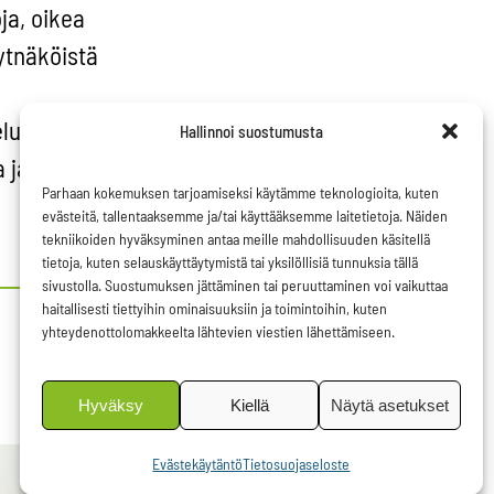
ja, oikea
hytnäköistä
lusta
Hallinnoi suostumusta
 ja että
Parhaan kokemuksen tarjoamiseksi käytämme teknologioita, kuten
evästeitä, tallentaaksemme ja/tai käyttääksemme laitetietoja. Näiden
tekniikoiden hyväksyminen antaa meille mahdollisuuden käsitellä
tietoja, kuten selauskäyttäytymistä tai yksilöllisiä tunnuksia tällä
sivustolla. Suostumuksen jättäminen tai peruuttaminen voi vaikuttaa
haitallisesti tiettyihin ominaisuuksiin ja toimintoihin, kuten
yhteydenottolomakkeelta lähtevien viestien lähettämiseen.
Hyväksy
Kiellä
Näytä asetukset
Evästekäytäntö
Tietosuojaseloste