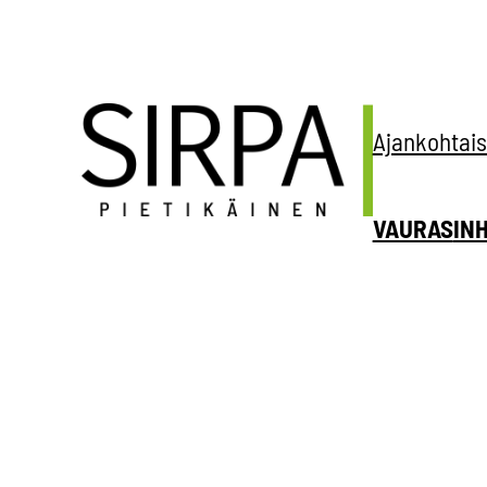
Siirry
sisältöön
Ajankohtais
VAURAS
IN