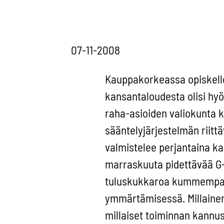
07-11-2008
Kauppakorkeassa opiskelle
kansantaloudesta olisi hyöt
raha-asioiden valiokunta kä
sääntelyjärjestelmän riitt
valmistelee perjantaina ka
marraskuuta pidettävää G-
tuluskukkaroa kummempaa. 
ymmärtämisessä. Millainen
millaiset toiminnan kannus