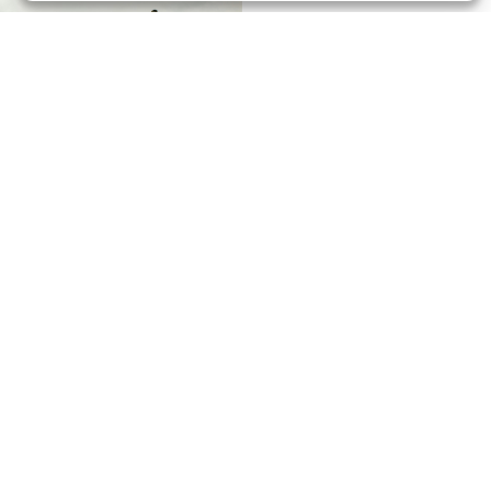
026
urooppa-päivää!