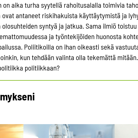
n on aika turha syytellä rahoitusalalla toimivia taho
a ovat antaneet riskihakuista käyttäytymistä ja ly
n olosuhteiden syntyä ja jatkua. Sama ilmiö toistuu
emattomuudessa ja työntekijöiden huonosta kohte
ailussa. Poliitikoilla on ihan oikeasti sekä vastuuta
lloinkin, kun tehdään valinta olla tekemättä mitään.
olitiikka politiikkaan?
emykseni