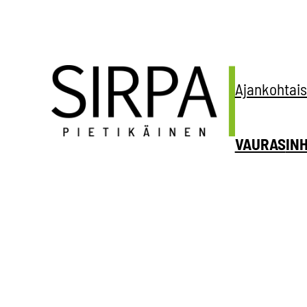
Siirry
sisältöön
Ajankohtais
VAURAS
IN