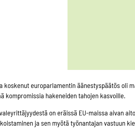
kaa koskenut europarlamentin äänestyspäätös oli m
vää kompromissia hakeneiden tahojen kasvoille.
 valeyrittäjyydestä on eräissä EU-maissa aivan aito
ulkoistaminen ja sen myötä työnantajan vastuun ki