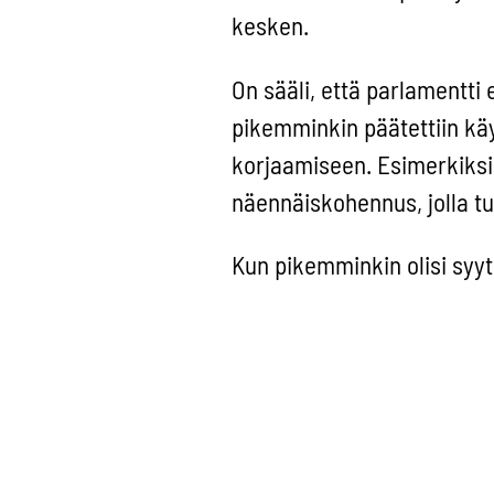
kesken.
On sääli, että parlamentti
pikemminkin päätettiin käy
korjaamiseen. Esimerkiksi 
näennäiskohennus, jolla t
Kun pikemminkin olisi syyt
mahdollisuus aitojen yrittä
pienyrittäjien ansaintamah
Tuoreimmat näk