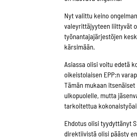
Nyt valittu keino ongelman
valeyrittäjyyteen liittyvät 
työnantajajärjestöjen kesk
kärsimään.
Asiassa olisi voitu edetä
oikeistolaisen EPP:n vara
Tämän mukaan itsenäiset kul
ulkopuolelle, mutta jäsenva
tarkoitettua kokonaistyöaik
Ehdotus olisi tyydyttänyt S
direktiivistä olisi päästy