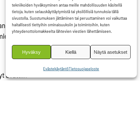
tekniikoiden hyväksyminen antaa meille mahdollisuuden käsitellä
tietoja, kuten selauskäyttäytymistä tai yksilöllisiä tunnuksia tällä
sivustolla. Suostumuksen jättäminen tai peruuttaminen voi vaikuttaa
an
haitallisesti tiettyihin ominaisuuksiin ja toimintoihin, kuten
yhteydenottolomakkeelta lähtevien viestien lähettämiseen.
mien
Hyväksy
Kiellä
Näytä asetukset
Evästekäytäntö
Tietosuojaseloste
t avattiin
, sillä