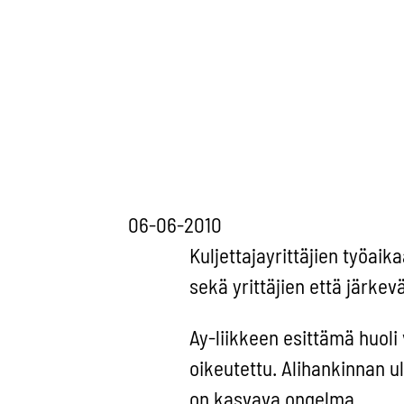
06-06-2010
Kuljettajayrittäjien työai
sekä yrittäjien että järke
Ay-liikkeen esittämä huoli
oikeutettu. Alihankinnan 
on kasvava ongelma.