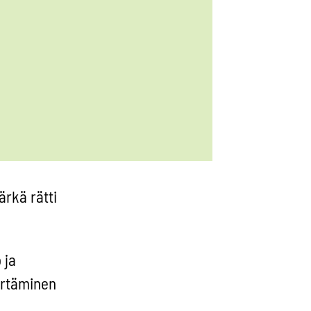
ärkä rätti
 ja
ertäminen