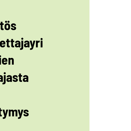
tös
ettajayri
ien
ajasta
tymys