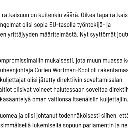
 ratkaisuun on kuitenkin väärä. Oikea tapa ratkais
ongelmat olisi sopia EU-tasolla työntekijä- ja
en yrittäjyyden määritelmästä. Nyt syyttömät jout
 kompromissimallin mukaisesti, jota muun muassa 
puheenjohtaja Corien Wortman-Kool oli rakentama
jettajat olisi jätetty direktiivin soveltamisalan
ltiot olisivat voineet halutessaan soveltaa direktii
asääntelyä oman valtionsa itsenäisiin kuljettajiin
uomea ja olisi johtanut todennäköisesti siihen, ett
 ensimmäisellä lukemisella sopuun parlamentin ja n