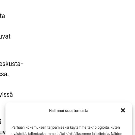
ta
uvat
keskusta-
ssa.
vissä
.
Hallinnoi suostumusta
ä
Parhaan kokemuksen tarjoamiseksi käytämme teknologioita, kuten
euvoston
evästeitä, tallentaaksemme ja/tai käyttääksemme laitetietoja. Näiden