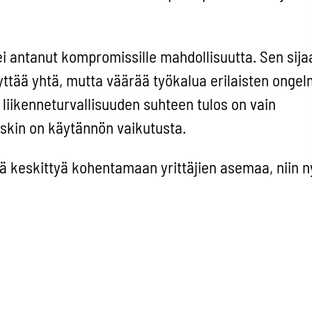
 ei antanut kompromissille mahdollisuutta. Sen sija
ttää yhtä, mutta väärää työkalua erilaisten ongel
liikenneturvallisuuden suhteen tulos on vain
uskin on käytännön vaikutusta.
ä keskittyä kohentamaan yrittäjien asemaa, niin ny
jien työajan rajoittamiseen. Tämä on huolestuttavaa
dollisuudet syntyvät yleensä vain omasta työstä.
emykseni