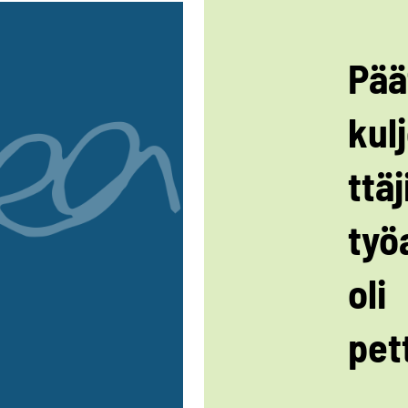
Pää
kulj
ttäj
työ
oli
pet