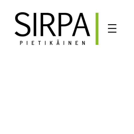
Siirry
sisältöön