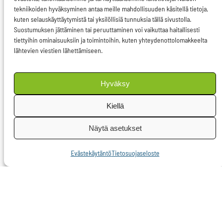
tekniikoiden hyväksyminen antaa meille mahdollisuuden käsitellä tietoja,
vedetty pois
kuten selauskäyttäytymistä tai yksilöllisiä tunnuksia tällä sivustolla.
markkinoilta. Tänä
Suostumuksen jättäminen tai peruuttaminen voi vaikuttaa haitallisesti
tiettyihin ominaisuuksiin ja toimintoihin, kuten yhteydenottolomakkeelta
keväänä järjestelmä
lähtevien viestien lähettämiseen.
toimi jo huomattavasti
ripeämmin
Hyväksy
hevosenlihan kohdalla.
Kiellä
Järjestelmä kaipaa
kuitenkin jatkuvaa
Näytä asetukset
kehittämistä –
Evästekäytäntö
Tietosuojaseloste
kehittyväthän tauditkin.
Antibiooteille
vastustuskykyiset
bakteerikannat ja uudet
virustyypit