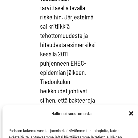
tarvittavalla tavalla
riskeihin. Järjestelmä
sai kritiikkiä
tehottomuudesta ja
hitaudesta esimerkiksi
kesällä 2011
puhjenneen EHEC-
epidemian jälkeen.
Tiedonkulun
heikkoudet johtivat
siihen, että bakteereja
sisältäviä
Hallinnoi suostumusta
elintarvikkeita ei
jäljitetty riittävän
Parhaan kokemuksen tarjoamiseksi käytämme teknologioita, kuten
nopeasti ja näin
evästeitä, tallentaaksemme ja/tai käyttääksemme laitetietoja. Näiden