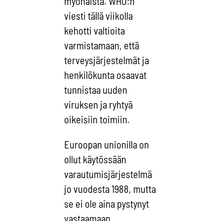
myöhäistä. WHO:n
viesti tällä viikolla
kehotti valtioita
varmistamaan, että
terveysjärjestelmät ja
henkilökunta osaavat
tunnistaa uuden
viruksen ja ryhtyä
oikeisiin toimiin.
Euroopan unionilla on
ollut käytössään
varautumisjärjestelmä
jo vuodesta 1988, mutta
se ei ole aina pystynyt
vastaamaan