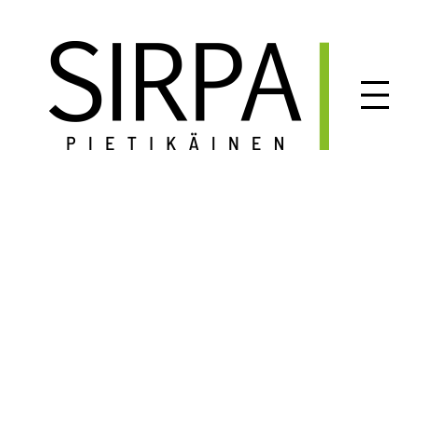
Siirry
sisältöön