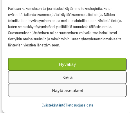
kauppatavaraa
Parhaan kokemuksen tarjoamiseksi käytämme teknologioita, kuten
kansainvälisessä
evästeitä, tallentaaksemme ja/tai käyttääksemme laitetietoja. Näiden
rikollisuudessa.
tekniikoiden hyväksyminen antaa meille mahdollisuuden käsitellä tietoja,
kuten selauskäyttäytymistä tai yksilöllisiä tunnuksia tällä sivustolla.
Suostumuksen jättäminen tai peruuttaminen voi vaikuttaa haitallisesti
Kauppaan voidaan
tiettyihin ominaisuuksiin ja toimintoihin, kuten yhteydenottolomakkeelta
puuttua valtionvälisten
lähtevien viestien lähettämiseen.
sopimusten turvin.
Kansainvälinen
Hyväksy
ympäristösopimus
Kiellä
CITES rajoittaa
kaupankäyntiä niillä
Näytä asetukset
eläimillä ja kasveilla,
Evästekäytäntö
Tietosuojaseloste
jotka luokitellaan
uhanalaisiksi tai ovat
kuolemassa