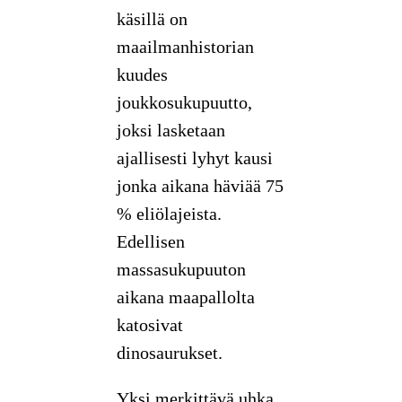
käsillä on
maailmanhistorian
kuudes
joukkosukupuutto,
joksi lasketaan
ajallisesti lyhyt kausi
jonka aikana häviää 75
% eliölajeista.
Edellisen
massasukupuuton
aikana maapallolta
katosivat
dinosaurukset.
Yksi merkittävä uhka