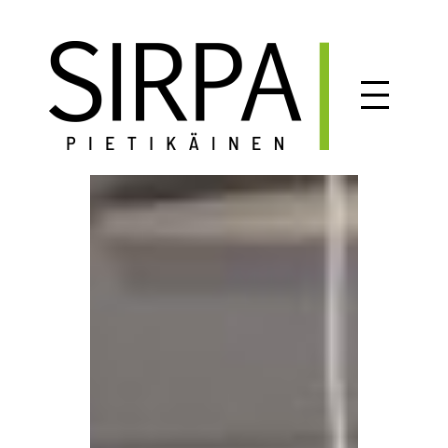
Siirry
sisältöön