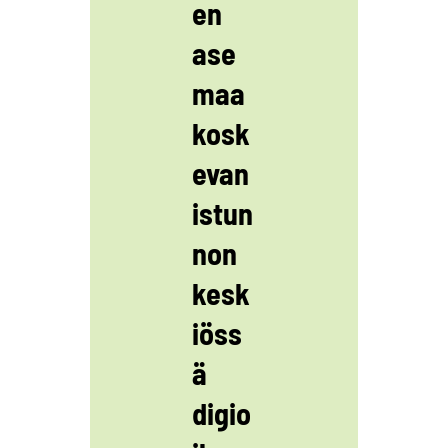
en
ase
maa
kosk
evan
istun
non
kesk
iöss
ä
digio