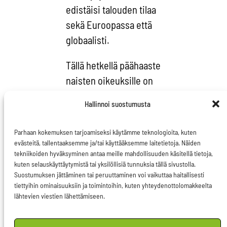
edistäisi talouden tilaa
sekä Euroopassa että
globaalisti.
Tällä hetkellä päähaaste
naisten oikeuksille on
globaali takapakki
Hallinnoi suostumusta
naisten oikeuksien
edistämisessä. Se
Parhaan kokemuksen tarjoamiseksi käytämme teknologioita, kuten
näkyy esimerkiksi
evästeitä, tallentaaksemme ja/tai käyttääksemme laitetietoja. Näiden
tekniikoiden hyväksyminen antaa meille mahdollisuuden käsitellä tietoja,
seksuaaliterveyden ja -
kuten selauskäyttäytymistä tai yksilöllisiä tunnuksia tällä sivustolla.
oikeuksien sekä
Suostumuksen jättäminen tai peruuttaminen voi vaikuttaa haitallisesti
tiettyihin ominaisuuksiin ja toimintoihin, kuten yhteydenottolomakkeelta
abortinvastaisena
lähtevien viestien lähettämiseen.
liikkeenä, jolla on
yhteyksiä myös muihin