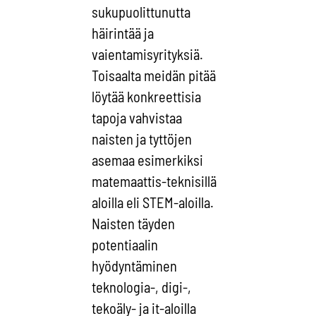
sukupuolittunutta
häirintää ja
vaientamisyrityksiä.
Toisaalta meidän pitää
löytää konkreettisia
tapoja vahvistaa
naisten ja tyttöjen
asemaa esimerkiksi
matemaattis-teknisillä
aloilla eli STEM-aloilla.
Naisten täyden
potentiaalin
hyödyntäminen
teknologia-, digi-,
tekoäly- ja it-aloilla