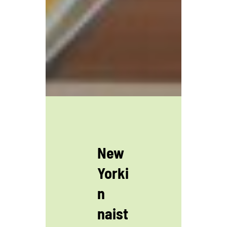
New
Yorki
n
naist