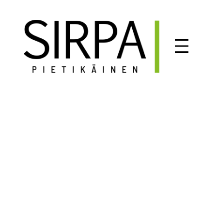
Siirry
sisältöön