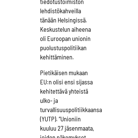
tiedotustoimiston
lehdistökahveilla
tänään Helsingissä.
Keskustelun aiheena
oli Euroopan unionin
puolustuspolitiikan
kehittäminen.
Pietikäisen mukaan
EU:n olisi ensi sijassa
kehitettävä yhteistä
ulko- ja
turvallisuuspolitiikkaansa
(YUTP). ”Unioniin
kuuluu 27 jäsenmaata,
joiden näkemykset