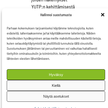
YUTP:n kehittämisestä
eroavat toisistaan.
Hallinnoi suostumusta
Ennen syvempää Nato-
järjestelmään
Parhaan kokemuksen tarjoamiseksi käytämme teknologioita, kuten
evästeitä, tallentaaksemme ja/tai käyttääksemme laitetietoja. Näiden
integroitumista
tekniikoiden hyväksyminen antaa meille mahdollisuuden käsitellä tietoja,
jäsenvaltioiden olisi
kuten selauskäyttäytymistä tai yksilöllisiä tunnuksia tällä sivustolla.
Suostumuksen jättäminen tai peruuttaminen voi vaikuttaa haitallisesti
sisäistettävä paremmin
tiettyihin ominaisuuksiin ja toimintoihin, kuten yhteydenottolomakkeelta
ajatus yhteisestä ulko-
lähtevien viestien lähettämiseen.
ja
turvallisuuspolitiikasta
Hyväksy
ja siihen liittyvästä
Kiellä
puolustusulottuvuudesta.
Vain sisäisesti
Näytä asetukset
yhtenäisenä EU voi
toimia uskottavasti