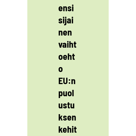
ensi
sijai
nen
vaiht
oeht
o
EU:n
puol
ustu
ksen
kehit