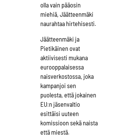
olla vain pääosin
miehiä, Jäätteenmäki
naurahtaa hirtehisesti.
Jäätteenmäki ja
Pietikäinen ovat
aktiivisesti mukana
eurooppalaisessa
naisverkostossa, joka
kampanjoi sen
puolesta, että jokainen
EU:n jäsenvaltio
esittäisi uuteen
komissioon sekä naista
että miestä.