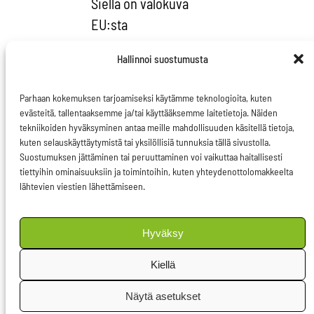
Siellä on valokuva
EU:sta
viidenkymmenen
Hallinnoi suostumusta
vuoden ajalta ja siellä
on vain muutama
Parhaan kokemuksen tarjoamiseksi käytämme teknologioita, kuten
nainen. EU on miesten
evästeitä, tallentaaksemme ja/tai käyttääksemme laitetietoja. Näiden
historiaa.
tekniikoiden hyväksyminen antaa meille mahdollisuuden käsitellä tietoja,
kuten selauskäyttäytymistä tai yksilöllisiä tunnuksia tällä sivustolla.
Onko kyse kiintiön
Suostumuksen jättäminen tai peruuttaminen voi vaikuttaa haitallisesti
luomisesta
tiettyihin ominaisuuksiin ja toimintoihin, kuten yhteydenottolomakkeelta
lähtevien viestien lähettämiseen.
komissioon?
– Tässä on kyse kiintiön
poistamisesta.
Hyväksy
Aikamoinen mieskiintiö
Kiellä
näyttää nykyään olevan
EU:n johtopaikoilla,
Näytä asetukset