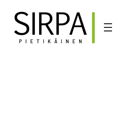
Siirry
sisältöön