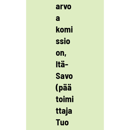
arvo
a
komi
ssio
on,
Itä-
Savo
(pää
toimi
ttaja
Tuo