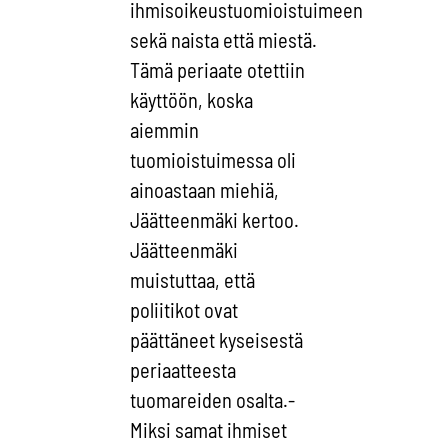
ihmisoikeustuomioistuimeen
sekä naista että miestä.
Tämä periaate otettiin
käyttöön, koska
aiemmin
tuomioistuimessa oli
ainoastaan miehiä,
Jäätteenmäki kertoo.
Jäätteenmäki
muistuttaa, että
poliitikot ovat
päättäneet kyseisestä
periaatteesta
tuomareiden osalta.-
Miksi samat ihmiset