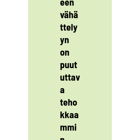
een
vähä
ttely
yn
on
puut
uttav
a
teho
kkaa
mmi
n