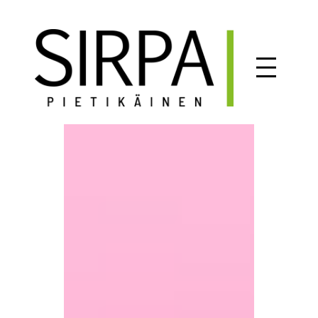
Siirry
sisältöön