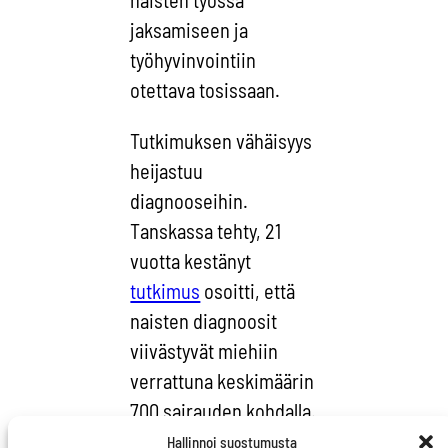
naisten työssä
jaksamiseen ja
työhyvinvointiin
otettava tosissaan.
Tutkimuksen vähäisyys
heijastuu
diagnooseihin.
Tanskassa tehty, 21
vuotta kestänyt
tutkimus
osoitti, että
naisten diagnoosit
viivästyvät miehiin
verrattuna keskimäärin
700 sairauden kohdalla.
Endometrioosin
Hallinnoi suostumusta