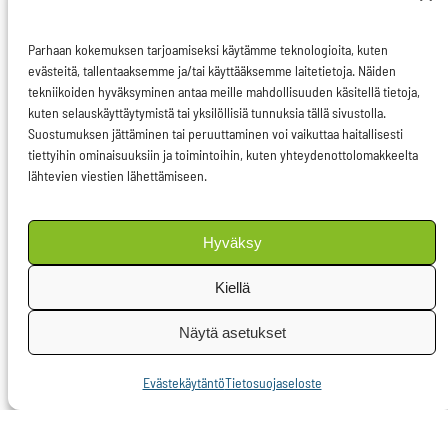
tunnistamiseen kuluu
EU:ssa keskimäärin
Parhaan kokemuksen tarjoamiseksi käytämme teknologioita, kuten
evästeitä, tallentaaksemme ja/tai käyttääksemme laitetietoja. Näiden
seitsemän vuotta,
tekniikoiden hyväksyminen antaa meille mahdollisuuden käsitellä tietoja,
vaikka siitä kärsii
joka
kuten selauskäyttäytymistä tai yksilöllisiä tunnuksia tällä sivustolla.
Suostumuksen jättäminen tai peruuttaminen voi vaikuttaa haitallisesti
kymmenes nainen
.
tiettyihin ominaisuuksiin ja toimintoihin, kuten yhteydenottolomakkeelta
Sydänkohtauksissa
lähtevien viestien lähettämiseen.
tilanne on yhtä lailla
huolestuttava, sillä
Hyväksy
naisten oireet eroavat
Kiellä
miesten oireista, mutta
niitä ei tunnisteta yhtä
Näytä asetukset
tehokkaasti, minkä
vuoksi
naiset
Evästekäytäntö
Tietosuojaseloste
diagnosoidaan väärin
kaksi kertaa useammin