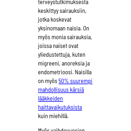
terveystutkimuksesta
keskittyy sairauksiin,
jotka koskevat
yksinomaan naisia. On
myös monia sairauksia,
joissa naiset ovat
yliedustettuja, kuten
migreeni, anoreksia ja
endometrioosi. Naisilla
on myös
50% suurempi
mahdollisuus kärsiä
lääkkeiden
haittavaikutuksista
kuin miehillä.
Myös vaihdevuosien