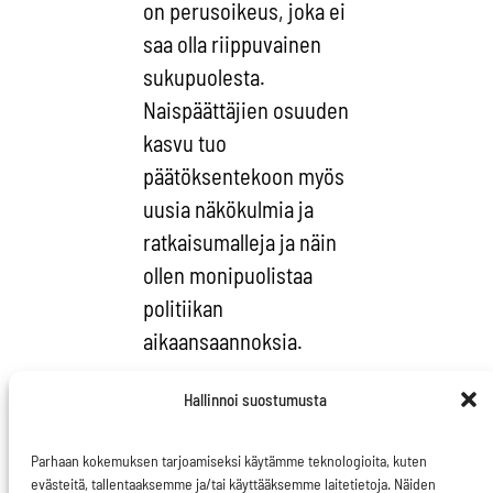
on perusoikeus, joka ei
saa olla riippuvainen
sukupuolesta.
Naispäättäjien osuuden
kasvu tuo
päätöksentekoon myös
uusia näkökulmia ja
ratkaisumalleja ja näin
ollen monipuolistaa
politiikan
aikaansaannoksia.
Naisten etenemisen
Hallinnoi suostumusta
haasteena ovat
vakinaistuneet
Parhaan kokemuksen tarjoamiseksi käytämme teknologioita, kuten
evästeitä, tallentaaksemme ja/tai käyttääksemme laitetietoja. Näiden