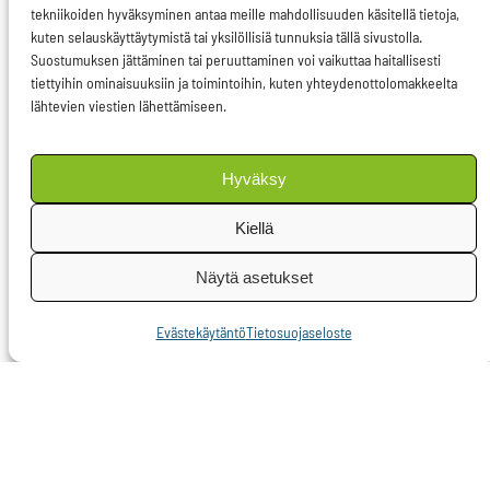
valtarakenteet.
tekniikoiden hyväksyminen antaa meille mahdollisuuden käsitellä tietoja,
Tärkeimmät
kuten selauskäyttäytymistä tai yksilöllisiä tunnuksia tällä sivustolla.
Suostumuksen jättäminen tai peruuttaminen voi vaikuttaa haitallisesti
johtopaikat pysyvät
tiettyihin ominaisuuksiin ja toimintoihin, kuten yhteydenottolomakkeelta
edelleen miesten
lähtevien viestien lähettämiseen.
käsissä ja naisille
annetaan pehmeää
Hyväksy
valtaa. Naispuoliset
Kiellä
talousministerit ovat
Euroopan maissa
Näytä asetukset
edelleen harvassa eikä
Suomessakaan nainen
Evästekäytäntö
Tietosuojaseloste
ole päässyt toistaiseksi
ensimmäisen
valtiovarainministerin
paikalle. Poliittisten