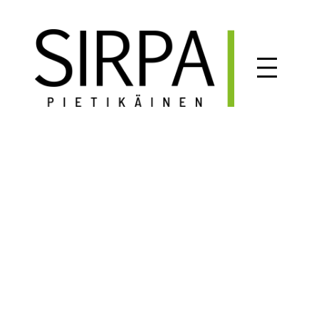
Siirry
sisältöön