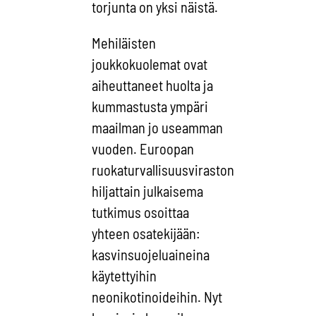
torjunta on yksi näistä.
Mehiläisten
joukkokuolemat ovat
aiheuttaneet huolta ja
kummastusta ympäri
maailman jo useamman
vuoden. Euroopan
ruokaturvallisuusviraston
hiljattain julkaisema
tutkimus osoittaa
yhteen osatekijään:
kasvinsuojeluaineina
käytettyihin
neonikotinoideihin. Nyt