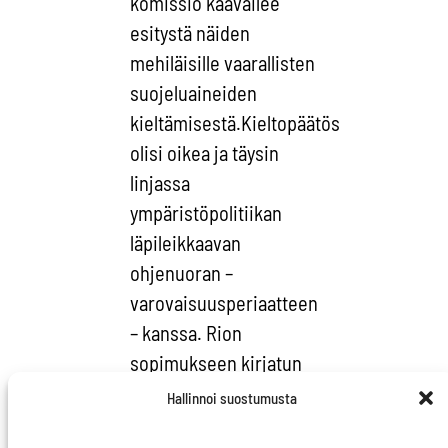
komissio kaavailee
esitystä näiden
mehiläisille vaarallisten
suojeluaineiden
kieltämisestä.
Kieltopäätös
olisi oikea ja täysin
linjassa
ympäristöpolitiikan
läpileikkaavan
ohjenuoran –
varovaisuusperiaatteen
– kanssa. Rion
sopimukseen kirjatun
periaatteen mukaisesti
Hallinnoi suostumusta
sataprosenttisen