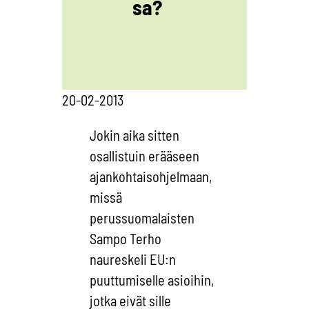
sa?
20-02-2013
Jokin aika sitten
osallistuin erääseen
ajankohtaisohjelmaan,
missä
perussuomalaisten
Sampo Terho
naureskeli EU:n
puuttumiselle asioihin,
jotka eivät sille