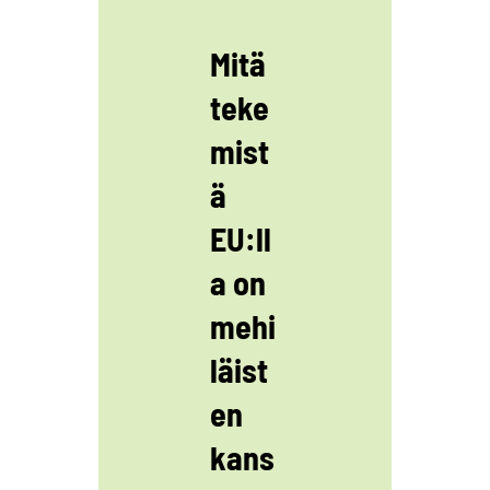
Mitä
teke
mist
ä
EU:ll
a on
mehi
läist
en
kans