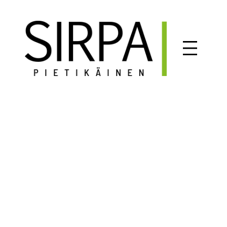
Siirry
sisältöön