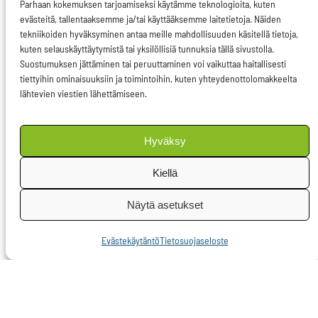
tieteellisen varmuuden
Parhaan kokemuksen tarjoamiseksi käytämme teknologioita, kuten
evästeitä, tallentaaksemme ja/tai käyttääksemme laitetietoja. Näiden
puuttuminen ei saa
tekniikoiden hyväksyminen antaa meille mahdollisuuden käsitellä tietoja,
estää ryhtymistä
kuten selauskäyttäytymistä tai yksilöllisiä tunnuksia tällä sivustolla.
Suostumuksen jättäminen tai peruuttaminen voi vaikuttaa haitallisesti
toimeen, jos luonnon
tiettyihin ominaisuuksiin ja toimintoihin, kuten yhteydenottolomakkeelta
monimuotoisuus on
lähtevien viestien lähettämiseen.
merkittävästi uhattuna.
Hyväksy
Jo perusbiologia
kertoo, ettei
Kiellä
pölytyksellä leviäviä
Näytä asetukset
kasveja ole ilman
mehiläisiä. Suomessa
Evästekäytäntö
Tietosuojaseloste
virallinen ensireaktio
kieltoon oli
negatiivinen:
neonikotinoidien käyttö