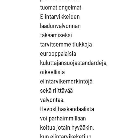
tuomat ongelmat.
Elintarvikkeiden
laadunvalvonnan
takaamiseksi
tarvitsemme tiukkoja
eurooppalaisia
kuluttajansuojastandardeja,
oikeellisia
elintarvikemerkintöjä
sekä riittävää
valvontaa.
Hevoslihaskandaalista
voi parhaimmillaan
koitua jotain hyvääkin,
kun elintarvikeketjun