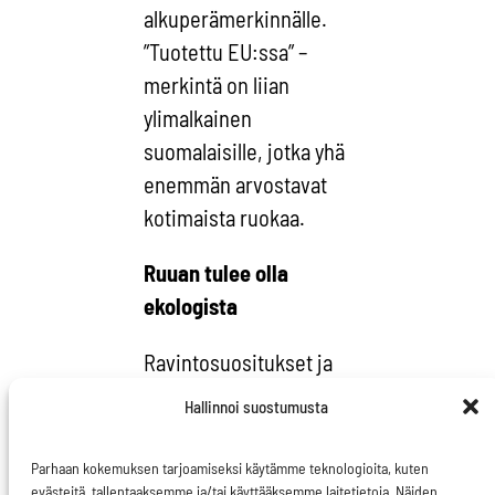
alkuperämerkinnälle.
”Tuotettu EU:ssa” –
merkintä on liian
ylimalkainen
suomalaisille, jotka yhä
enemmän arvostavat
kotimaista ruokaa.
Ruuan tulee olla
ekologista
Ravintosuositukset ja
asennetutkimuksen
Hallinnoi suostumusta
tulokset menevät
samaan suuntaan siltä
Parhaan kokemuksen tarjoamiseksi käytämme teknologioita, kuten
osin, että kestävän
evästeitä, tallentaaksemme ja/tai käyttääksemme laitetietoja. Näiden