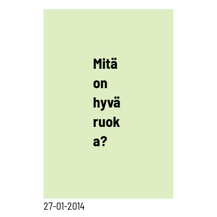
Mitä
on
hyvä
ruok
a?
27-01-2014