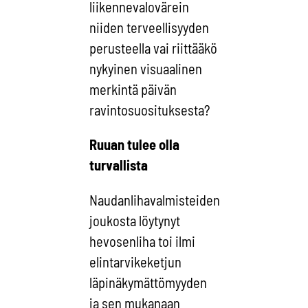
liikennevalovärein
niiden terveellisyyden
perusteella vai riittääkö
nykyinen visuaalinen
merkintä päivän
ravintosuosituksesta?
Ruuan tulee olla
turvallista
Naudanlihavalmisteiden
joukosta löytynyt
hevosenliha toi ilmi
elintarvikeketjun
läpinäkymättömyyden
ja sen mukanaan