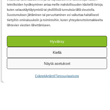
tekniikoiden hyväksyminen antaa meille mahdollisuuden käsitellä tietoja,
kehityksen näkökulmaa
kuten selauskäyttäytymistä tai yksilöllisiä tunnuksia tällä sivustolla.
arvostetaan
Suostumuksen jättäminen tai peruuttaminen voi vaikuttaa haitallisesti
tiettyihin ominaisuuksiin ja toimintoihin, kuten yhteydenottolomakkeelta
ruuantuotannossa yhä
lähtevien viestien lähettämiseen.
enemmän. Kehotus
vähentää lihansyöntiä
Hyväksy
on askel
ekologisempaan
Kiellä
suuntaan, sillä
Näytä asetukset
eläintuotanto
nykyisellään aiheuttaa
Evästekäytäntö
Tietosuojaseloste
jopa neljänneksen
maailman
kasvihuonepäästöistä
.
Maailman väestön