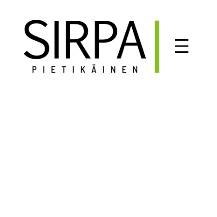
Siirry
sisältöön