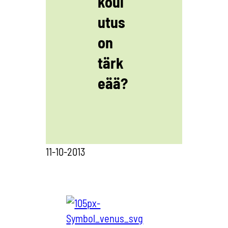
koul
utus
on
tärk
eää?
11-10-2013