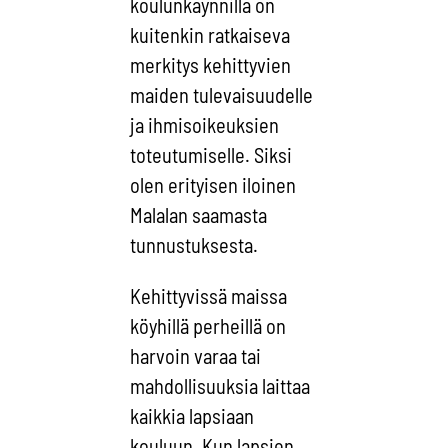
koulunkäynnillä on
kuitenkin ratkaiseva
merkitys kehittyvien
maiden tulevaisuudelle
ja ihmisoikeuksien
toteutumiselle. Siksi
olen erityisen iloinen
Malalan saamasta
tunnustuksesta.
Kehittyvissä maissa
köyhillä perheillä on
harvoin varaa tai
mahdollisuuksia laittaa
kaikkia lapsiaan
kouluun. Kun lapsien