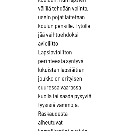
välillä tehdään valinta,
usein pojat laitetaan
koulun penkille. Tytölle
jää vaihtoehdoksi
avioliitto.
Lapsiavioliiton
perinteestä syntyvä
lukuisten lapsiäitien
joukko on erityisen
suuressa vaarassa
kuolla tai saada pysyviä
fyysisiä vammoja.
Raskaudesta
aiheutuvat
komplikaatiot ovatkin