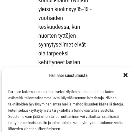
yleisin kuolinsyy 15–19 -
vuotiaiden
keskuudessa, kun
nuorten tyttöjen
synnytyselimet eivät
ole tarpeeksi
kehittyneet lasten
saamiseen. Myös
Hallinnoi suostumusta
ammattitaitoisen
hoitohenkilökunnan
Parhaan kokemuksen tarjoamiseksi käytämme teknologioita, kuten
puute synnytyksissä tai
evästeitä, tallentaaksemme ja/tai käyttääksemme laitetietoja. Näiden
tekniikoiden hyväksyminen antaa meille mahdollisuuden käsitellä tietoja,
aborteissa johtaa usein
kuten selauskäyttäytymistä tai yksilöllisiä tunnuksia tällä sivustolla.
kuolemaan.
Suostumuksen jättäminen tai peruuttaminen voi vaikuttaa haitallisesti
tiettyihin ominaisuuksiin ja toimintoihin, kuten yhteydenottolomakkeelta
Synnytyksestä
lähtevien viestien lähettämiseen.