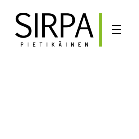
Siirry
sisältöön