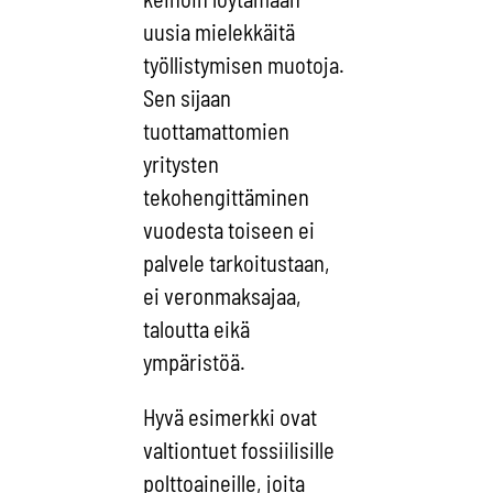
uusia mielekkäitä
työllistymisen muotoja.
Sen sijaan
tuottamattomien
yritysten
tekohengittäminen
vuodesta toiseen ei
palvele tarkoitustaan,
ei veronmaksajaa,
taloutta eikä
ympäristöä.
Hyvä esimerkki ovat
valtiontuet fossiilisille
polttoaineille, joita