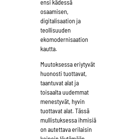
ensi kädessä
osaamisen,
digitalisaation ja
teollisuuden
ekomodernisaation
kautta.
Muutoksessa eriytyvät
huonosti tuottavat,
taantuvat alat ja
toisaalta uudemmat
menestyvät, hyvin
tuottavat alat. Tässä
mullistuksessa ihmisiä
on autettava erilaisin
keinoin löytämään