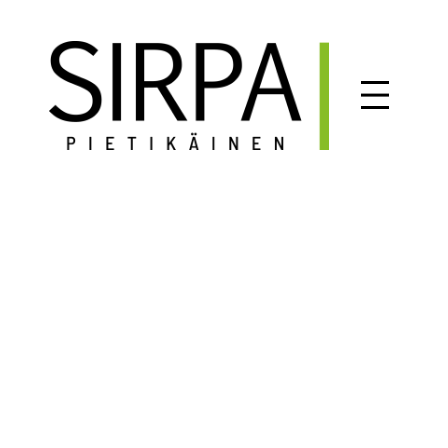
Siirry
sisältöön