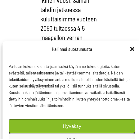
ikinen vuosi. Saman
tahdin jatkuessa
kuluttaisimme vuoteen
2050 tultaessa 4,5
maapallon verran
luonnonresursseja.
Hallinnoi suostumusta
Jotta voimme ratkaista
ilmastonmuutoksen ja
Parhaan kokemuksen tarjoamiseksi käytämme teknologioita, kuten
evästeitä, tallentaaksemme ja/tai käyttääksemme laitetietoja. Näiden
resurssitehokkuuden
tekniikoiden hyväksyminen antaa meille mahdollisuuden käsitellä tietoja,
asettamiin haasteisiin,
kuten selauskäyttäytymistä tai yksilöllisiä tunnuksia tällä sivustolla.
muutoksen on
Suostumuksen jättäminen tai peruuttaminen voi vaikuttaa haitallisesti
tiettyihin ominaisuuksiin ja toimintoihin, kuten yhteydenottolomakkeelta
tapahduttava nyt.
lähtevien viestien lähettämiseen.
Ilmastonmuutos näkyy
Hyväksy
jo arjessa ja pakottaa
miettimään uudelleen