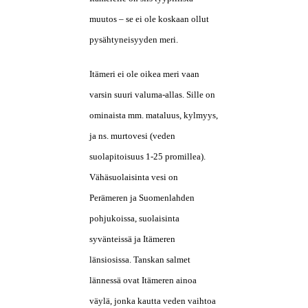
muutos – se ei ole koskaan ollut
pysähtyneisyyden meri.
Itämeri ei ole oikea meri vaan
varsin suuri valuma-allas. Sille on
ominaista mm. mataluus, kylmyys,
ja ns. murtovesi (veden
suolapitoisuus 1-25 promillea).
Vähäsuolaisinta vesi on
Perämeren ja Suomenlahden
pohjukoissa, suolaisinta
syvänteissä ja Itämeren
länsiosissa. Tanskan salmet
lännessä ovat Itämeren ainoa
väylä, jonka kautta veden vaihtoa