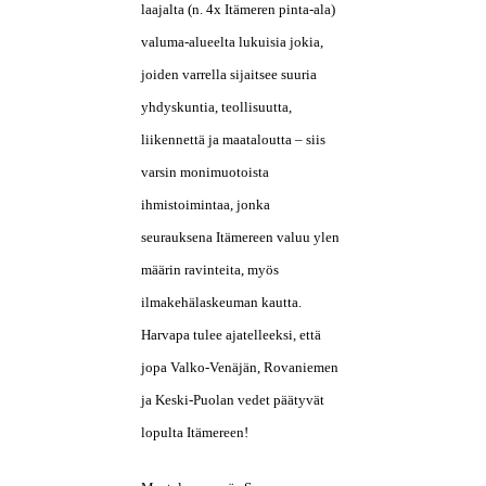
laajalta (n. 4x Itämeren pinta-ala)
valuma-alueelta lukuisia jokia,
joiden varrella sijaitsee suuria
yhdyskuntia, teollisuutta,
liikennettä ja maataloutta – siis
varsin monimuotoista
ihmistoimintaa, jonka
seurauksena Itämereen valuu ylen
määrin ravinteita, myös
ilmakehälaskeuman kautta.
Harvapa tulee ajatelleeksi, että
jopa Valko-Venäjän, Rovaniemen
ja Keski-Puolan vedet päätyvät
lopulta Itämereen!