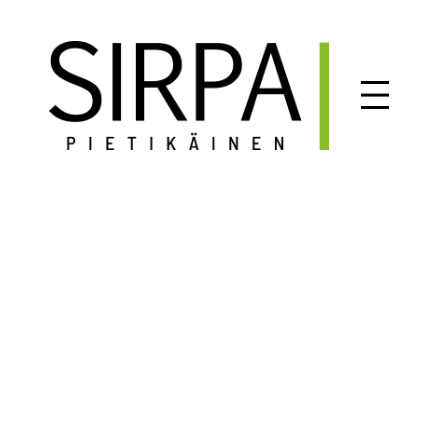
Siirry
sisältöön