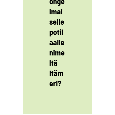
onge
lmai
selle
potil
aalle
nime
ltä
Itäm
eri?