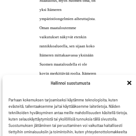
Maatalous, myös Suomen oma, on
yksi Itämeren
ympäristöongelmien aiheuttajista.
Oman maataloutemme
vaikutukset näkyvät etenkin
rannikkoalueella, sen sijaan koko
Itämeren mittakaavassa yksinään
Suomen maataloudella ei ole
kovin merkittävää roolia. Itämeren
keskeisiä ongelmia ovat myös
Hallinnoi suostumusta
laivaliikenteen tahalliset ja
Parhaan kokemuksen tarjoamiseksi käytämme teknologioita, kuten
tahattomat päästöt (jätevedet, öljy,
evästeitä, tallentaaksemme ja/tai käyttääksemme laitetietoja. Näiden
kemikaalit, savukaasujen
tekniikoiden hyväksyminen antaa meille mahdollisuuden käsitellä tietoja,
kuten selauskäyttäytymistä tai yksilöllisiä tunnuksia tällä sivustolla.
myrkylliset yhdisteet), myrkylliset
Suostumuksen jättäminen tai peruuttaminen voi vaikuttaa haitallisesti
aineet mm. kaatopaikoilta ja
tiettyihin ominaisuuksiin ja toimintoihin, kuten yhteydenottolomakkeelta