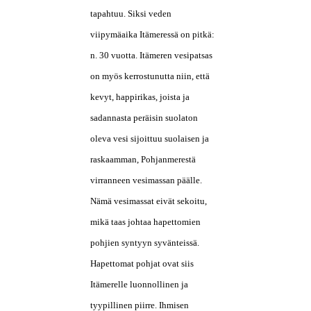
tapahtuu. Siksi veden
viipymäaika Itämeressä on pitkä:
n. 30 vuotta. Itämeren vesipatsas
on myös kerrostunutta niin, että
kevyt, happirikas, joista ja
sadannasta peräisin suolaton
oleva vesi sijoittuu suolaisen ja
raskaamman, Pohjanmerestä
virranneen vesimassan päälle.
Nämä vesimassat eivät sekoitu,
mikä taas johtaa hapettomien
pohjien syntyyn syvänteissä.
Hapettomat pohjat ovat siis
Itämerelle luonnollinen ja
tyypillinen piirre. Ihmisen