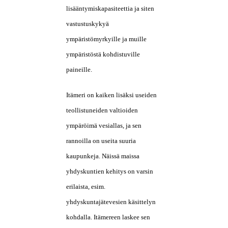
lisääntymiskapasiteettia ja siten
vastustuskykyä
ympäristömyrkyille ja muille
ympäristöstä kohdistuville
paineille.
Itämeri on kaiken lisäksi useiden
teollistuneiden valtioiden
ympäröimä vesiallas, ja sen
rannoilla on useita suuria
kaupunkeja. Näissä maissa
yhdyskuntien kehitys on varsin
erilaista, esim.
yhdyskuntajätevesien käsittelyn
kohdalla. Itämereen laskee sen