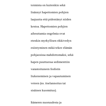
toiminta on kuitenkin sekä
lisännyt hapettomien pohjien
laajuutta että pidentänyt niiden
kestoa. Hapettomien pohjien
aiheuttamia ongelmia ovat
etenkin myrkyllisen rikkivedyn
esiintyminen mikä tekee elämän
pohjaosissa mahdottomaksi, sekä
hapen puuttuessa sedimenttiin
varastoituneen fosforin
liukeneminen ja vapautuminen
veteen (ns. itselannoitus tai
sisäinen kuormitus).
Itämeren nuoruudesta ja