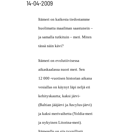
14-04-2009
Itämeri on kaikesta tiedostamme
huolimatta maailman saastunein –
ja samalla tutkituin – meri. Miten
tässä näin kävi?
Itämeri on evolutiivisessa
aikaskaalassa nuori meri. Sen
12 000 -vuotisen historian aikana
vesiallas on käynyt läpi neljä eri
kehityskautta; kaksi järvi-
(Baltian jääjärvi ja Ancylus-järvi)
ja kaksi merivaihetta (Yoldia-meri
ja nykyinen Litorina-meri).
Itämerelle on siis tyypillistä