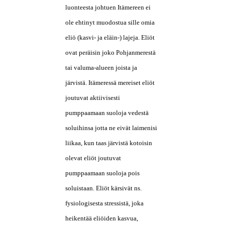
luonteesta johtuen Itämereen ei
ole ehtinyt muodostua sille omia
eliö (kasvi- ja eläin-) lajeja. Eliöt
ovat peräisin joko Pohjanmerestä
tai valuma-alueen joista ja
järvistä. Itämeressä mereiset eliöt
joutuvat aktiivisesti
pumppaamaan suoloja vedestä
soluihinsa jotta ne eivät laimenisi
liikaa, kun taas järvistä kotoisin
olevat eliöt joutuvat
pumppaamaan suoloja pois
soluistaan. Eliöt kärsivät ns.
fysiologisesta stressistä, joka
heikentää eliöiden kasvua,