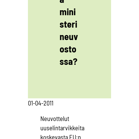
mini
steri
neuv
osto
ssa?
01-04-2011
Neuvottelut
uuselintarvikkeita
koskevasta EU:n