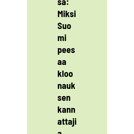
sä:
Miksi
Suo
mi
pees
aa
kloo
nauk
sen
kann
attaji
a