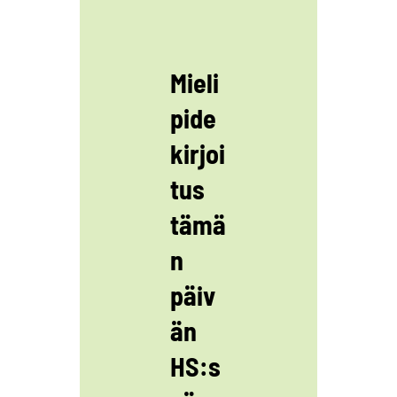
Mieli
pide
kirjoi
tus
tämä
n
päiv
än
HS:s