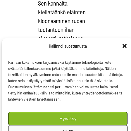
Sen kannalta,
kielletäänkö eläinten
kloonaaminen ruoan
tuotantoon ihan
oikeasti, ratkaiseva
Hallinnoi suostumusta
asia onkin, ulotetaanko
kielto kloonieläinten
Parhaan kokemuksen tarjoamiseksi käytämme teknologioita, kuten
jälkeläisiin.
evästeitä, tallentaaksemme ja/tai käyttääksemme laitetietoja. Näiden
tekniikoiden hyväksyminen antaa meille mahdollisuuden käsitellä tietoja,
Parlamentti ajoi tiukkaa
kuten selauskäyttäytymistä tai yksilöllisiä tunnuksia tällä sivustolla.
Suostumuksen jättäminen tai peruuttaminen voi vaikuttaa haitallisesti
linjaa kloonien
tiettyihin ominaisuuksiin ja toimintoihin, kuten yhteydenottolomakkeelta
jälkeläisistä saatavien
lähtevien viestien lähettämiseen.
elintarvikkeiden
kiellolle. Se on paras
Hyväksy
keino estää