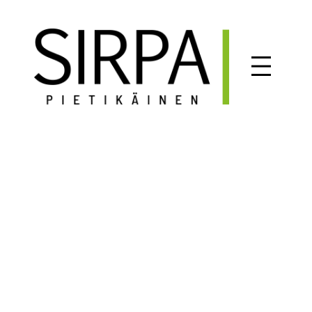
Siirry
sisältöön