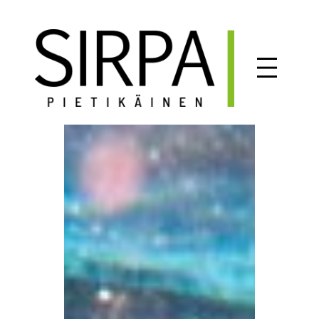
Siirry
sisältöön