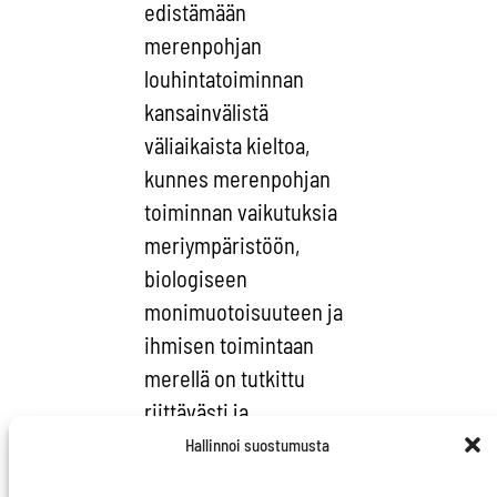
edistämään
merenpohjan
louhintatoiminnan
kansainvälistä
väliaikaista kieltoa,
kunnes merenpohjan
toiminnan vaikutuksia
meriympäristöön,
biologiseen
monimuotoisuuteen ja
ihmisen toimintaan
merellä on tutkittu
riittävästi ja
kaivostoimintaa
Hallinnoi suostumusta
voidaan hallita niin,