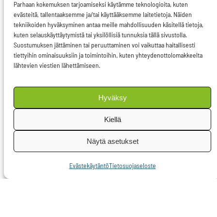
Parhaan kokemuksen tarjoamiseksi käytämme teknologioita, kuten
ettei merten
evästeitä, tallentaaksemme ja/tai käyttääksemme laitetietoja. Näiden
biodiversiteetti tai
tekniikoiden hyväksyminen antaa meille mahdollisuuden käsitellä tietoja,
meriekosysteemit
kuten selauskäyttäytymistä tai yksilöllisiä tunnuksia tällä sivustolla.
Suostumuksen jättäminen tai peruuttaminen voi vaikuttaa haitallisesti
heikkene.
tiettyihin ominaisuuksiin ja toimintoihin, kuten yhteydenottolomakkeelta
lähtevien viestien lähettämiseen.
Kaikessa
louhintatoiminnassa ja
Hyväksy
ympäristöä
peruuttamattomasti
Kiellä
muokkaavassa
Näytä asetukset
toiminnassa on
käytettävä
Evästekäytäntö
Tietosuojaseloste
varovaisuusperiaatetta.
Merenpohjan louhinnan
laajempia