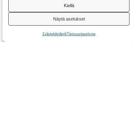
Kiellä
vapaaehtoiselle. He
ovat yksi 28:sta vuoden
Näytä asetukset
2021 kansalaisen
Evästekäytäntö
Tietosuojaseloste
palkinnon saajasta.
Olen ylpeä tästä
tärkeästä työstä, jonka
tarve vain on
entisestään korostunut
korona-aikana.
Erityisesti haluan
kiittää vapaaehtoisia,
jotka käyttävät aikaansa
muiden auttamiseen ja
kanssaihmisten
tukemiseen. Se on