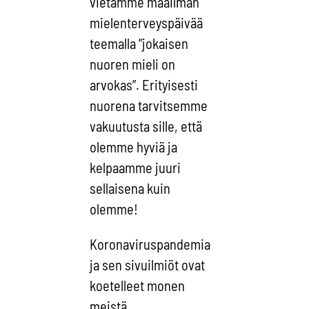
vietämme maailman
mielenterveyspäivää
teemalla ”jokaisen
nuoren mieli on
arvokas”. Erityisesti
nuorena tarvitsemme
vakuutusta sille, että
olemme hyviä ja
kelpaamme juuri
sellaisena kuin
olemme!
Koronaviruspandemia
ja sen sivuilmiöt ovat
koetelleet monen
meistä