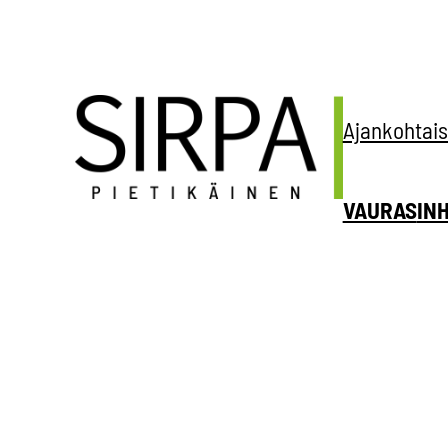
Siirry
sisältöön
Ajankohtais
VAURAS
IN