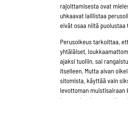
rajoittamisesta ovat miele
uhkaavat laillistaa peruso
eivät osaa niitä puolustaa t
Perusoikeus tarkoittaa, ett
yhtäläiset, loukkaamattoma
ajaksi tuoliin, sai rangaist
itselleen. Mutta aivan oike
sitomista, käyttää vain sik
levottoman muistisairaan 
kaatumispelossa tuoliin tul
Aktiivisen ikääntymisen t
perusoikeuksien vahvistam