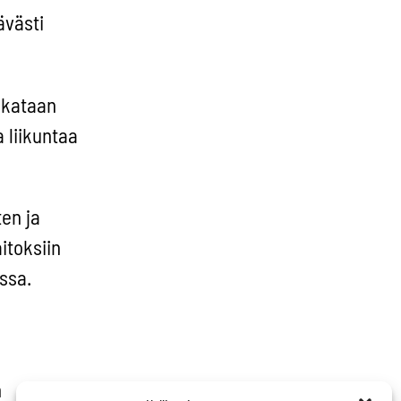
tävästi
ikataan
 liikuntaa
en ja
itoksiin
ssa.
n