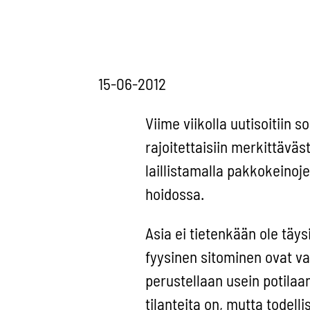
15-06-2012
Viime viikolla uutisoitiin s
rajoitettaisiin merkittävä
laillistamalla pakkokeinoj
hoidossa.
Asia ei tietenkään ole täys
fyysinen sitominen ovat va
perustellaan usein potilaa
tilanteita on, mutta todel