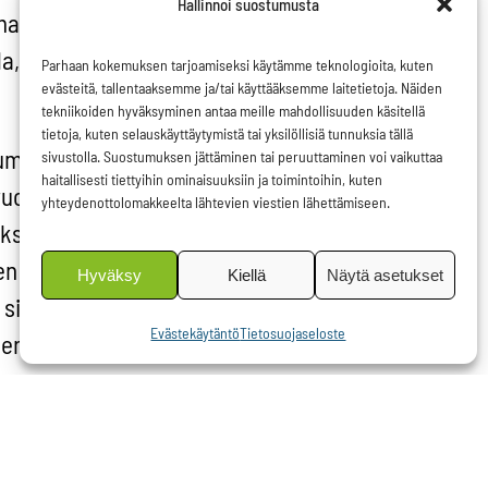
Hallinnoi suostumusta
mat
a, jotka
Parhaan kokemuksen tarjoamiseksi käytämme teknologioita, kuten
evästeitä, tallentaaksemme ja/tai käyttääksemme laitetietoja. Näiden
tekniikoiden hyväksyminen antaa meille mahdollisuuden käsitellä
tietoja, kuten selauskäyttäytymistä tai yksilöllisiä tunnuksia tällä
pumatta
sivustolla. Suostumuksen jättäminen tai peruuttaminen voi vaikuttaa
haitallisesti tiettyihin ominaisuuksiin ja toimintoihin, kuten
ruokailun
yhteydenottolomakkeelta lähtevien viestien lähettämiseen.
aksi
en
Hyväksy
Kiellä
Näytä asetukset
 sitten
Evästekäytäntö
Tietosuojaseloste
nen
en
neensa