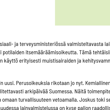
osiaali- ja terveysministeriössä valmisteltavasta lais
sti potilaiden itsemääräämisoikeutta. Tämä tehtäisi
en käyttö erityisesti muistisairaiden ja kehitysva
in uusi. Perusoikeuksia rikotaan jo nyt. Kemiallinen
litettavasti arkipäivää Suomessa. Näitä toimenpite
n omaan turvallisuuteen vetoamalla. Joskus toki se
lisuudessa lainvalmistelussa on kyse paljon raadol