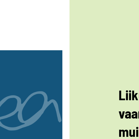
Lii
vaa
mui