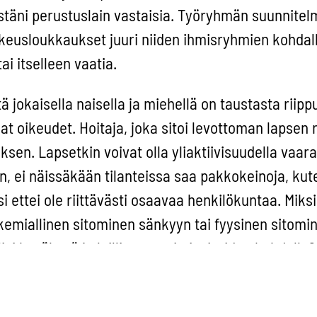
stäni perustuslain vastaisia. Työryhmän suunnitel
ikeusloukkaukset juuri niiden ihmisryhmien kohdall
ai itselleen vaatia.
ä jokaisella naisella ja miehellä on taustasta riip
t oikeudet. Hoitaja, joka sitoi levottoman lapsen 
uksen. Lapsetkin voivat olla yliaktiivisuudella vaar
in, ei näissäkään tilanteissa saa pakkokeinoja, kut
si ettei ole riittävästi osaavaa henkilökuntaa. Miksi
kemiallinen sitominen sänkyyn tai fyysinen sitomi
isi hyväksyä ja laillistaa muistisairaiden kohdalla?
eemavuoden tavoite koko Euroopassa on ikäihmist
inen. Mallioppilaana tunnettu Suomi on pian mai