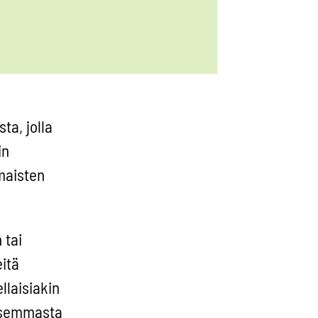
ta, jolla
in
mmaisten
 tai
itä
llaisiakin
lisemmasta