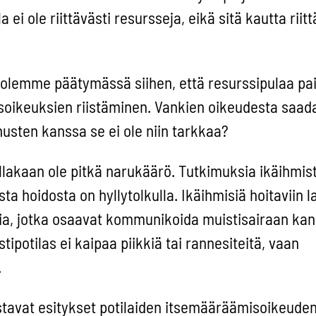
lla ei ole riittävästi resursseja, eikä sitä kautta riit
a olemme päätymässä siihen, että resurssipulaa pa
usoikeuksien riistäminen. Vankien oikeudesta saada
husten kanssa se ei ole niin tarkkaa?
llakaan ole pitkä narukäärö. Tutkimuksia ikäihmist
a hoidosta on hyllytolkulla. Ikäihmisiä hoitaviin la
ajia, jotka osaavat kommunikoida muistisairaan kan
ipotilas ei kaipaa piikkiä tai rannesiteitä, vaan
.
stavat esitykset potilaiden itsemääräämisoikeude