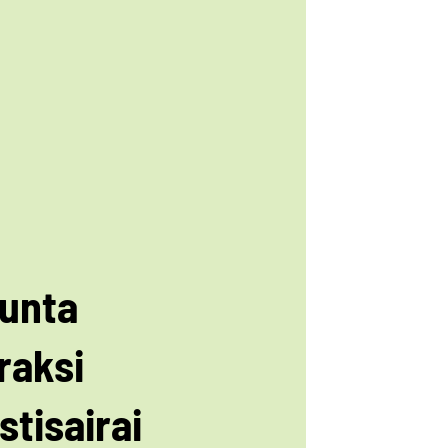
kunta
raksi
stisairai