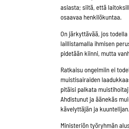
asiasta; siitä, että laitoksi
osaavaa henkilökuntaa.
On järkyttävää, jos todell
laillistamalla ihmisen per
pidetään kiinni, mutta van
Ratkaisu ongelmiin ei tode
muistisairaiden laadukkaast
pitäisi palkata muistihoit
Ahdistunut ja äänekäs muist
kävelyttäjän ja kuuntelijan
Ministeriön työryhmän alu