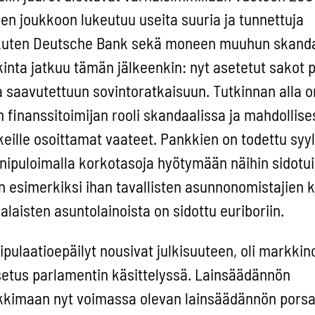
n joukkoon lukeutuu useita suuria ja tunnettuja
 kuten Deutsche Bank sekä moneen muuhun skanda
tkinta jatkuu tämän jälkeenkin: nyt asetetut sakot 
 saavutettuun sovintoratkaisuun. Tutkinnan alla o
 finanssitoimijan rooli skandaalissa ja mahdollises
nkeille osoittamat vaateet. Pankkien on todettu syy
anipuloimalla korkotasoja hyötymään näihin sidotui
n esimerkiksi ihan tavallisten asunnonomistajien 
laisten asuntolainoista on sidottu euriboriin.
ulaatioepäilyt nousivat julkisuuteen, oli markkin
etus parlamentin käsittelyssä. Lainsäädännön
ukkimaan nyt voimassa olevan lainsäädännön porsa