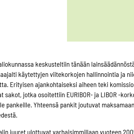
aliokunnassa keskusteltiin tänään lainsäädännöstä,
laajalti käytettyjen viitekorkojen hallinnointia ja ni
a. Erityisen ajankohtaiseksi aiheen teki komissio
 sakot, jotka osoitettiin EURIBOR- ja LIBOR -kork
ille pankeille. Yhteensä pankit joutuvat maksamaa
edestä.
in juuret ulottuvat varhaisimmillaan vuoteen 200