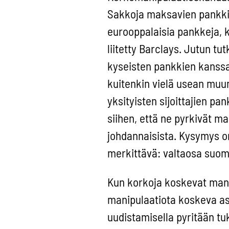
Sakkoja maksavien pankkie
eurooppalaisia pankkeja,
liitetty Barclays. Jutun tu
kyseisten pankkien kanssa
kuitenkin vielä usean muun
yksityisten sijoittajien pa
siihen, että ne pyrkivät m
johdannaisista. Kysymys o
merkittävä: valtaosa suoma
Kun korkoja koskevat manip
manipulaatiota koskeva as
uudistamisella pyritään t