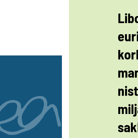
Libo
eur
kor
man
nis
mil
sak