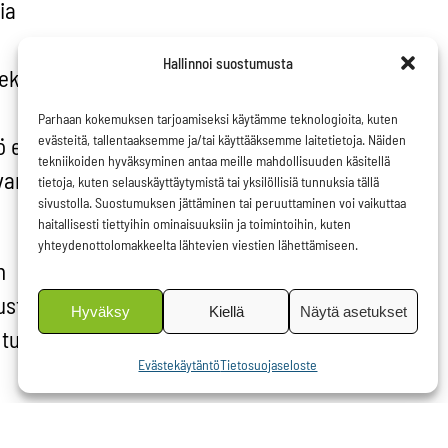
ia
Hallinnoi suostumusta
itekorkojen
Parhaan kokemuksen tarjoamiseksi käytämme teknologioita, kuten
evästeitä, tallentaaksemme ja/tai käyttääksemme laitetietoja. Näiden
ö ei koske
tekniikoiden hyväksyminen antaa meille mahdollisuuden käsitellä
van
tietoja, kuten selauskäyttäytymistä tai yksilöllisiä tunnuksia tällä
sivustolla. Suostumuksen jättäminen tai peruuttaminen voi vaikuttaa
haitallisesti tiettyihin ominaisuuksiin ja toimintoihin, kuten
yhteydenottolomakkeelta lähtevien viestien lähettämiseen.
n
usteluissa
Hyväksy
Kiellä
Näytä asetukset
tulisi
Evästekäytäntö
Tietosuojaseloste