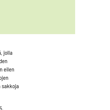
 jolla
iden
n eilen
ojen
n sakkoja
5.