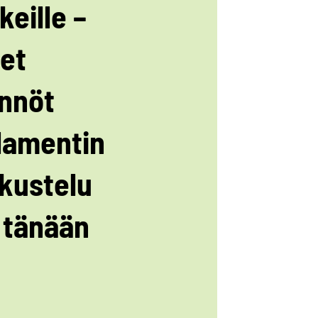
keille –
et
nnöt
lamentin
kustelu
 tänään