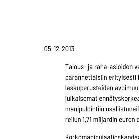
05-12-2013
Talous- ja raha-asioiden v
parannettaisiin erityisesti 
laskuperusteiden avoimuutt
julkaisemat ennätyskorkeat
manipulointiin osallistune
reilun 1,71 miljardin euron 
Korkomanipulaatioskandaal