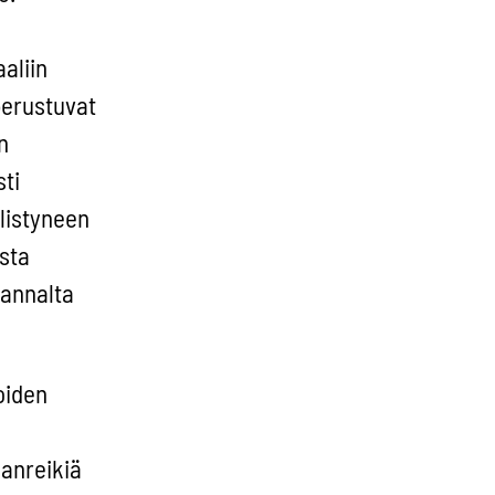
aliin
perustuvat
n
ti
llistyneen
sta
kannalta
oiden
anreikiä