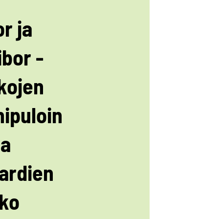
r ja
ibor -
kojen
ipuloin
ta
jardien
ko