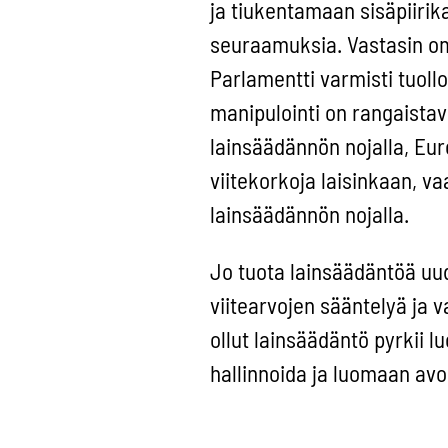
ja tiukentamaan sisäpiirik
seuraamuksia. Vastasin o
Parlamentti varmisti tuollo
manipulointi on rangaista
lainsäädännön nojalla, Eu
viitekorkoja laisinkaan, v
lainsäädännön nojalla.
Jo tuota lainsäädäntöä uud
viitearvojen sääntelyä ja 
ollut lainsäädäntö pyrkii l
hallinnoida ja luomaan avo