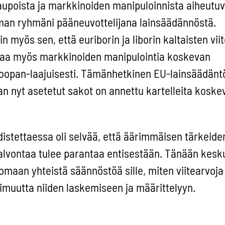
aupoista ja markkinoiden manipuloinnista aiheutuv
man ryhmäni pääneuvottelijana lainsäädännöstä.
in myös sen, että euriborin ja liborin kaltaisten vi
vaa myös markkinoiden manipulointia koskevan
roopan-laajuisesti. Tämänhetkinen EU-lainsäädänt
aan nyt asetetut sakot on annettu kartelleita koske
istettaessa oli selvää, että äärimmäisen tärkeide
valvontaa tulee parantaa entisestään. Tänään kesk
uomaan yhteistä säännöstöä sille, miten viitearvoja 
imuutta niiden laskemiseen ja määrittelyyn.