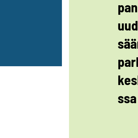
pan
uud
sää
par
kes
ssa