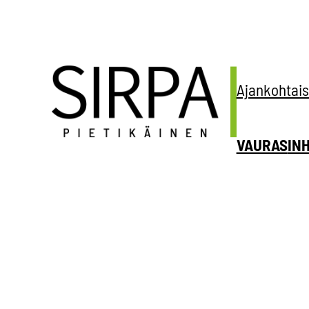
Siirry
sisältöön
Ajankohtais
VAURAS
IN