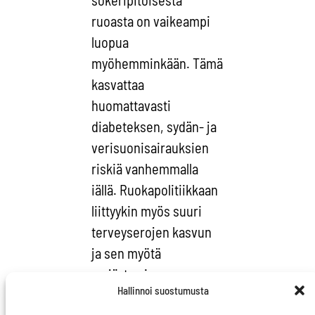
ruoasta on vaikeampi
luopua
myöhemminkään. Tämä
kasvattaa
huomattavasti
diabeteksen, sydän- ja
verisuonisairauksien
riskiä vanhemmalla
iällä. Ruokapolitiikkaan
liittyykin myös suuri
terveyserojen kasvun
ja sen myötä
syrjäytymisen vaara.
Hallinnoi suostumusta