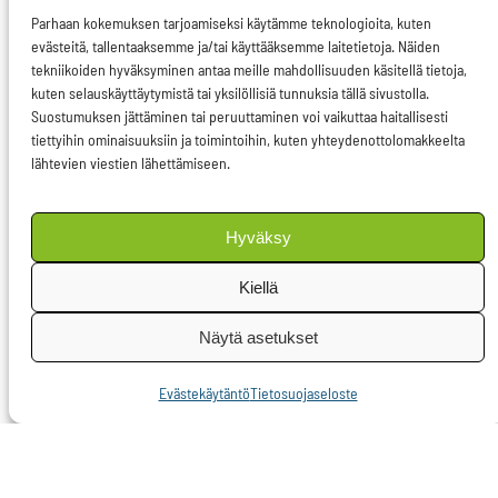
Parhaan kokemuksen tarjoamiseksi käytämme teknologioita, kuten
Maailman
evästeitä, tallentaaksemme ja/tai käyttääksemme laitetietoja. Näiden
tekniikoiden hyväksyminen antaa meille mahdollisuuden käsitellä tietoja,
terveysjärjestö WHO on
kuten selauskäyttäytymistä tai yksilöllisiä tunnuksia tällä sivustolla.
määritellyt suositukset
Suostumuksen jättäminen tai peruuttaminen voi vaikuttaa haitallisesti
tiettyihin ominaisuuksiin ja toimintoihin, kuten yhteydenottolomakkeelta
lasten päivittäiselle
lähtevien viestien lähettämiseen.
sokerinsaannille.
Niiden mukaan
Hyväksy
korkeintaan
kymmenesosa
Kiellä
päivittäisestä
Näytä asetukset
energiamäärästä tulisi
koostua vapaista
Evästekäytäntö
Tietosuojaseloste
sokereista.