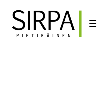
Siirry
sisältöön