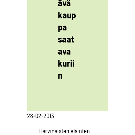
ävä
kaup
pa
saat
ava
kurii
n
28-02-2013
Harvinaisten eläinten