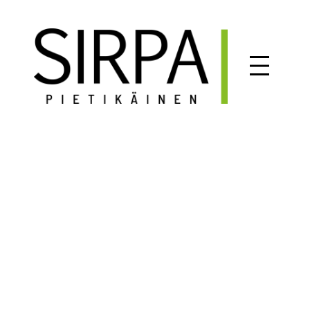
Siirry
sisältöön