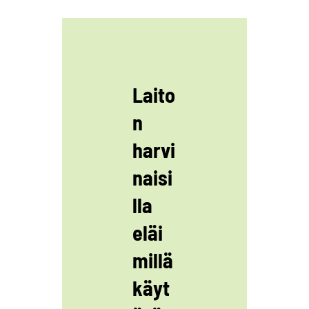
Laito
n
harvi
naisi
lla
eläi
millä
käyt