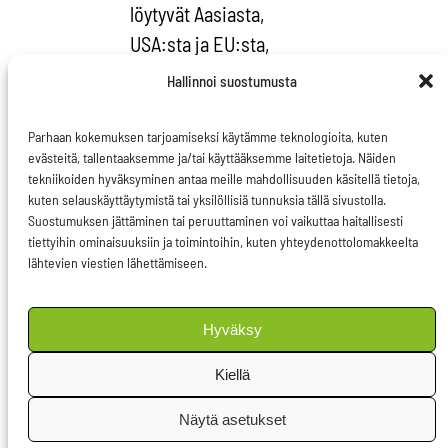
löytyvät Aasiasta,
USA:sta ja EU:sta,
suuruudeltaan tässä
Hallinnoi suostumusta
järjestyksessä.
Ongelman kitkemiseksi
Parhaan kokemuksen tarjoamiseksi käytämme teknologioita, kuten
evästeitä, tallentaaksemme ja/tai käyttääksemme laitetietoja. Näiden
on säädetty
tekniikoiden hyväksyminen antaa meille mahdollisuuden käsitellä tietoja,
kehittyneissä maissa
kuten selauskäyttäytymistä tai yksilöllisiä tunnuksia tällä sivustolla.
useita lakeja, mutta
Suostumuksen jättäminen tai peruuttaminen voi vaikuttaa haitallisesti
tiettyihin ominaisuuksiin ja toimintoihin, kuten yhteydenottolomakkeelta
haasteellisinta on ollut
lähtevien viestien lähettämiseen.
säädösten
täytäntöönpano
Hyväksy
kehittyvissä maissa:
valvovat elimet ja
Kiellä
partiojoukot ovat
Näytä asetukset
monesti erittäin