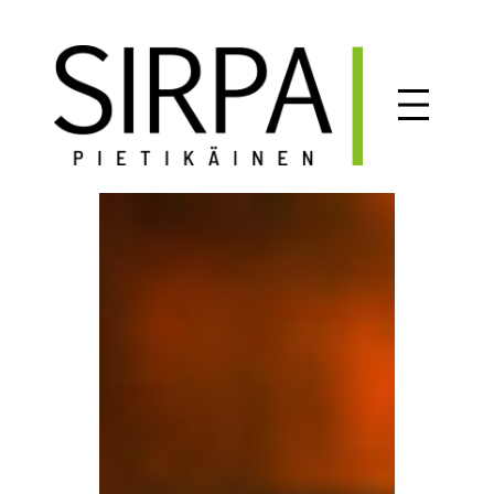
Siirry
sisältöön