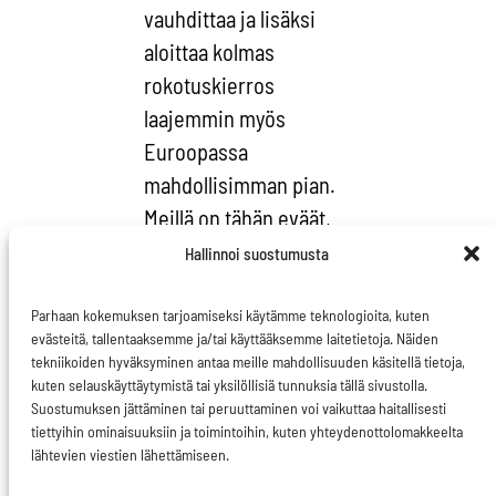
vauhdittaa ja lisäksi
aloittaa kolmas
rokotuskierros
laajemmin myös
Euroopassa
mahdollisimman pian.
Meillä on tähän eväät,
sillä rokotteiden
Hallinnoi suostumusta
kysyntäpiikki on
tasaantunut ja tuotanto
Parhaan kokemuksen tarjoamiseksi käytämme teknologioita, kuten
evästeitä, tallentaaksemme ja/tai käyttääksemme laitetietoja. Näiden
rullaa hyvin.
tekniikoiden hyväksyminen antaa meille mahdollisuuden käsitellä tietoja,
kuten selauskäyttäytymistä tai yksilöllisiä tunnuksia tällä sivustolla.
EU-maiden paheneva
Suostumuksen jättäminen tai peruuttaminen voi vaikuttaa haitallisesti
tiettyihin ominaisuuksiin ja toimintoihin, kuten yhteydenottolomakkeelta
koronavirustilanne
lähtevien viestien lähettämiseen.
näkyi myös marraskuun