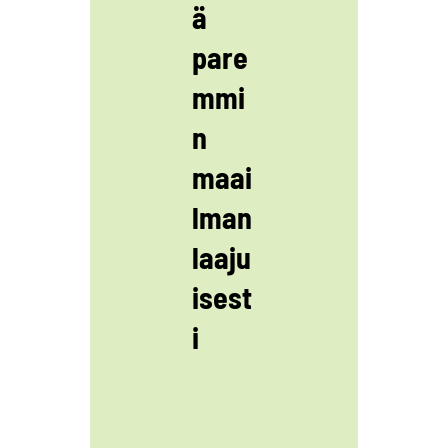
ä
pare
mmi
n
maai
lman
laaju
isest
i