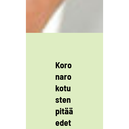
Koro
naro
kotu
sten
pitää
edet