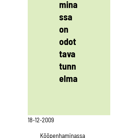
mina
ssa
on
odot
tava
tunn
elma
18-12-2009
Kööpenhaminassa