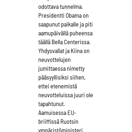
odottava tunnelma.
Presidentti Obama on
saapunut paikalle ja piti
aamupäivällä puheensa
täällä Bella Centerissa.
Yhdysvallat ja Kiina on
neuvottelujen
jumittaessa nimetty
pääsyyllisiksi siihen,
ettei etenemistä
neuvotteluissa juuri ole
tapahtunut.
Aamuisessa EU-
briiffissä Ruotsin
ympäristöministeri