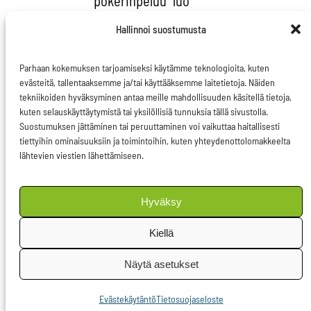
“pokerinpeluu” luo
yleensä loppujen
Hallinnoi suostumusta
lopuksi pienimmälle
yhteiselle nimittäjälle
Parhaan kokemuksen tarjoamiseksi käytämme teknologioita, kuten
rakentuvan tuloksen,
evästeitä, tallentaaksemme ja/tai käyttääksemme laitetietoja. Näiden
tekniikoiden hyväksyminen antaa meille mahdollisuuden käsitellä tietoja,
joka ei tyydytä ketään
kuten selauskäyttäytymistä tai yksilöllisiä tunnuksia tällä sivustolla.
mutta jonka kaikki
Suostumuksen jättäminen tai peruuttaminen voi vaikuttaa haitallisesti
tiettyihin ominaisuuksiin ja toimintoihin, kuten yhteydenottolomakkeelta
jotenkin voivat
lähtevien viestien lähettämiseen.
hyväksyä. Jos kyseessä
ovat kauppaneuvottelut
Hyväksy
tai ydinsulkusopimus,
tähän voidaan tyytyä.
Kiellä
Ilmastonmuutoksen
Näytä asetukset
osalta meillä ei
kuitenkaan ole aikaa
Evästekäytäntö
Tietosuojaseloste