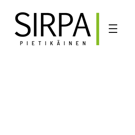
Siirry
sisältöön