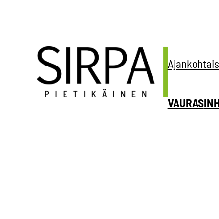
Siirry
sisältöön
Ajankohtais
VAURAS
IN