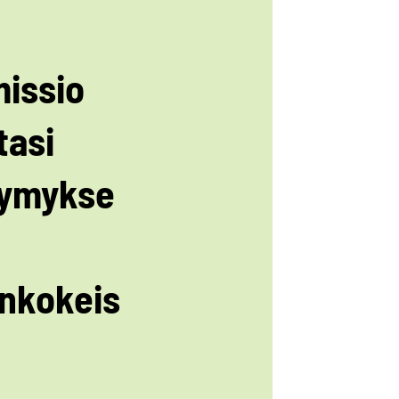
issio
tasi
ymykse
inkokeis