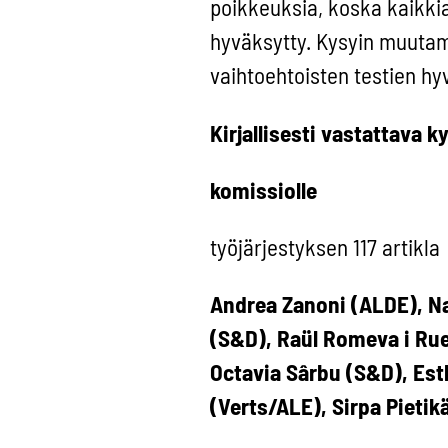
poikkeuksia, koska kaikkia 
hyväksytty. Kysyin muutam
vaihtoehtoisten testien h
Kirjallisesti vastattava
komissiolle
työjärjestyksen 117 artikla
Andrea Zanoni (ALDE), Na
(S&D), Raül Romeva i Rue
Octavia Sârbu (S&D), Esth
(Verts/ALE), Sirpa Pieti