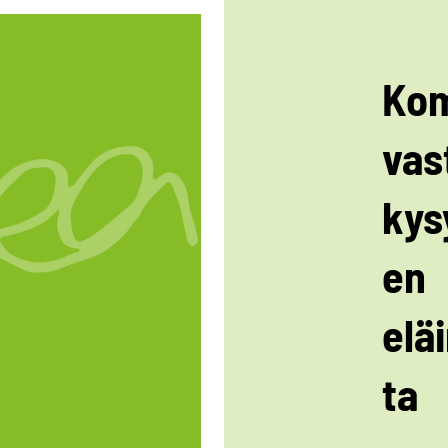
Kom
vas
kys
en
elä
ta