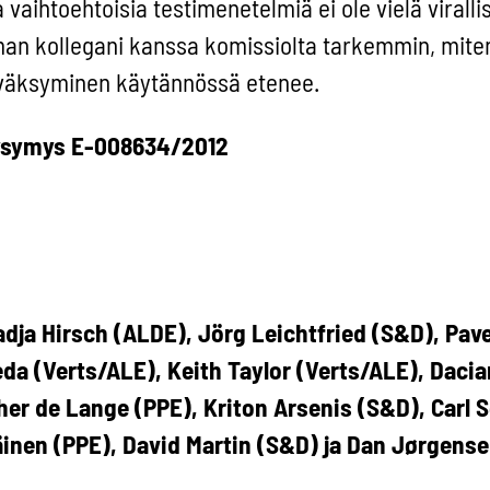
vaihtoehtoisia testimenetelmiä ei ole vielä virallis
an kollegani kanssa komissiolta tarkemmin, mite
yväksyminen käytännössä etenee.
 kysymys E-008634/2012
dja Hirsch (ALDE), Jörg Leichtfried (S&D), Pave
da (Verts/ALE), Keith Taylor (Verts/ALE), Daci
er de Lange (PPE), Kriton Arsenis (S&D), Carl S
käinen (PPE), David Martin (S&D) ja Dan Jørgens