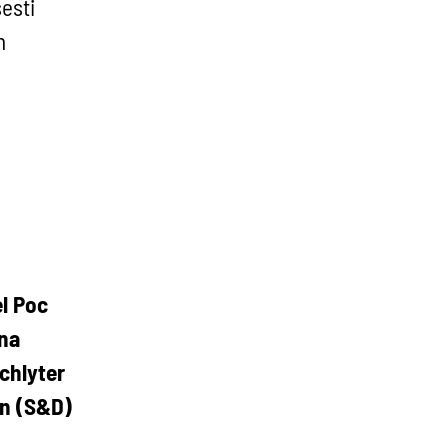
esti
n
l Poc
ana
chlyter
en (S&D)