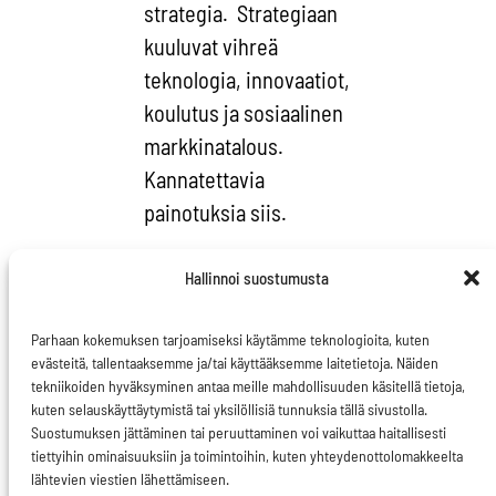
strategia. Strategiaan
kuuluvat vihreä
teknologia, innovaatiot,
koulutus ja sosiaalinen
markkinatalous.
Kannatettavia
painotuksia siis.
Olin tyytyväinen myös
Hallinnoi suostumusta
siihen, että Rehn toi
esiin myös EU:n
Parhaan kokemuksen tarjoamiseksi käytämme teknologioita, kuten
evästeitä, tallentaaksemme ja/tai käyttääksemme laitetietoja. Näiden
aseman vahvistamisen
tekniikoiden hyväksyminen antaa meille mahdollisuuden käsitellä tietoja,
johtavien G20-
kuten selauskäyttäytymistä tai yksilöllisiä tunnuksia tällä sivustolla.
talousmaiden
Suostumuksen jättäminen tai peruuttaminen voi vaikuttaa haitallisesti
tiettyihin ominaisuuksiin ja toimintoihin, kuten yhteydenottolomakkeelta
pöydässä.
lähtevien viestien lähettämiseen.