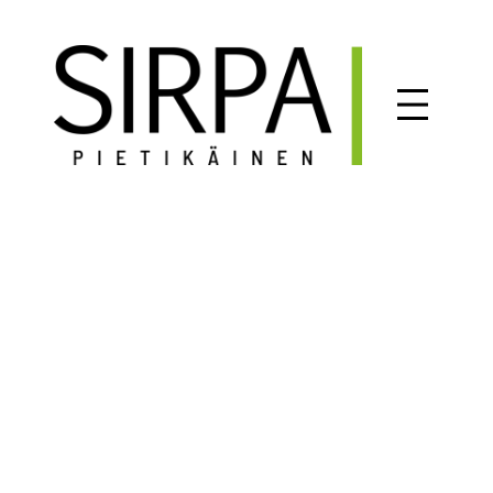
Siirry
sisältöön