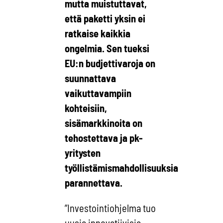
mutta muistuttavat,
että paketti yksin ei
ratkaise kaikkia
ongelmia. Sen tueksi
EU:n budjettivaroja on
suunnattava
vaikuttavampiin
kohteisiin,
sisämarkkinoita on
tehostettava ja pk-
yritysten
työllistämismahdollisuuksia
parannettava.
”Investointiohjelma tuo
uusia innovatiivisia