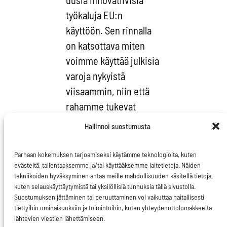
työkaluja EU:n
käyttöön. Sen rinnalla
on katsottava miten
voimme käyttää julkisia
varoja nykyistä
viisaammin, niin että
rahamme tukevat
kestävää kasvua.”,
Hallinnoi suostumusta
korostaa
Sirpa
Pietikäinen
.
Parhaan kokemuksen tarjoamiseksi käytämme teknologioita, kuten
evästeitä, tallentaaksemme ja/tai käyttääksemme laitetietoja. Näiden
”Esimerkiksi EU:n
tekniikoiden hyväksyminen antaa meille mahdollisuuden käsitellä tietoja,
aluekehitykseen
kuten selauskäyttäytymistä tai yksilöllisiä tunnuksia tällä sivustolla.
osoitettuja varoja olisi
Suostumuksen jättäminen tai peruuttaminen voi vaikuttaa haitallisesti
tiettyihin ominaisuuksiin ja toimintoihin, kuten yhteydenottolomakkeelta
suunnattava kohteisiin,
lähtevien viestien lähettämiseen.