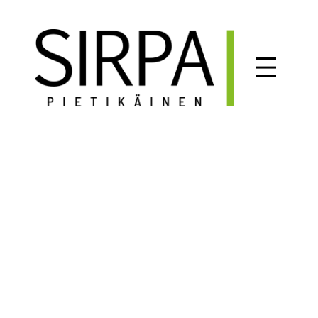
Siirry
sisältöön