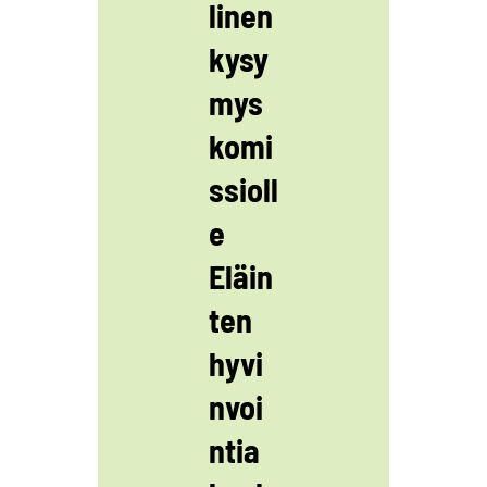
linen
kysy
mys
komi
ssioll
e
Eläin
ten
hyvi
nvoi
ntia