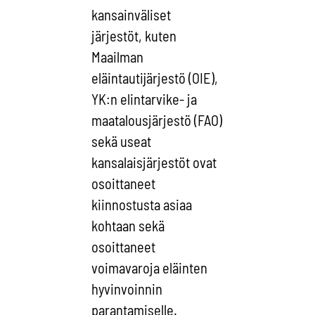
kansainväliset
järjestöt, kuten
Maailman
eläintautijärjestö (OIE),
YK:n elintarvike- ja
maatalousjärjestö (FAO)
sekä useat
kansalaisjärjestöt ovat
osoittaneet
kiinnostusta asiaa
kohtaan sekä
osoittaneet
voimavaroja eläinten
hyvinvoinnin
parantamiselle.