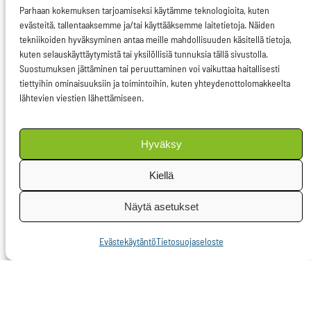
_ _ _ _ _ _
Parhaan kokemuksen tarjoamiseksi käytämme teknologioita, kuten
evästeitä, tallentaaksemme ja/tai käyttääksemme laitetietoja. Näiden
E-4862/08FI
tekniikoiden hyväksyminen antaa meille mahdollisuuden käsitellä tietoja,
kuten selauskäyttäytymistä tai yksilöllisiä tunnuksia tällä sivustolla.
Androulla Vassilioun
Suostumuksen jättäminen tai peruuttaminen voi vaikuttaa haitallisesti
komission puolesta
tiettyihin ominaisuuksiin ja toimintoihin, kuten yhteydenottolomakkeelta
lähtevien viestien lähettämiseen.
antama vastaus
(05.11.2008)
Hyväksy
Komissio sai vuonna
Kiellä
1995 neuvostolta
valtuutuksen
Näytä asetukset
neuvotella kolmansien
maiden kanssa
Evästekäytäntö
Tietosuojaseloste
sopimuksista, jotka
koskevat eläinten ja
kasvien terveyteen