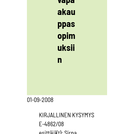
akau
ppas
opim
uksii
n
01-09-2008
KIRJALLINEN KYSYMYS
E-4862/08
esittäjä(t): Sirpa