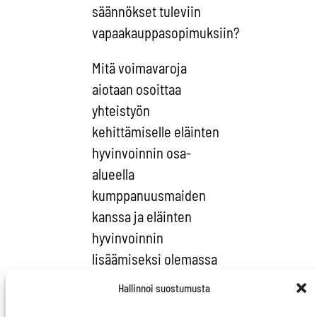
säännökset tuleviin
vapaakauppasopimuksiin?
Mitä voimavaroja
aiotaan osoittaa
yhteistyön
kehittämiselle eläinten
hyvinvoinnin osa-
alueella
kumppanuusmaiden
kanssa ja eläinten
hyvinvoinnin
lisäämiseksi olemassa
oleviin aloitteisiin
Hallinnoi suostumusta
ruuantuotantoalalla?