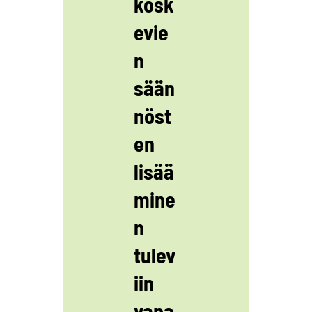
kosk
evie
n
sään
nöst
en
lisää
mine
n
tulev
iin
vapa