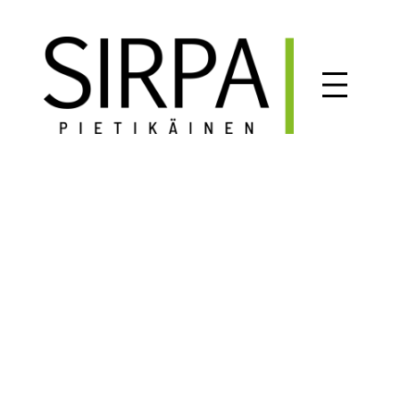
Siirry
sisältöön