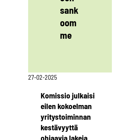
sank
oom
me
27-02-2025
Komissio julkaisi
eilen kokoelman
yritystoiminnan
kestävyyttä
ohjaavia lakeja