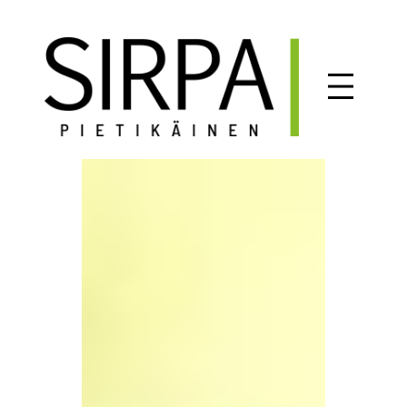
Siirry
sisältöön