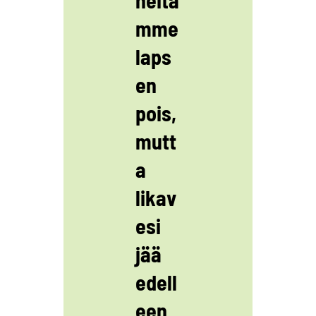
mme
laps
en
pois,
mutt
a
likav
esi
jää
edell
een