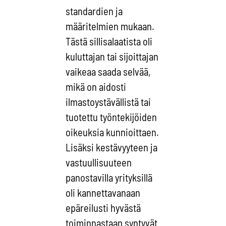
standardien ja
määritelmien mukaan.
Tästä sillisalaatista oli
kuluttajan tai sijoittajan
vaikeaa saada selvää,
mikä on aidosti
ilmastoystävällistä tai
tuotettu työntekijöiden
oikeuksia kunnioittaen.
Lisäksi kestävyyteen ja
vastuullisuuteen
panostavilla yrityksillä
oli kannettavanaan
epäreilusti hyvästä
toiminnastaan syntyvät