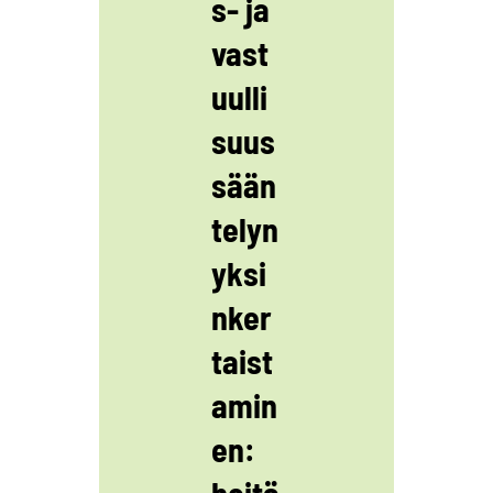
s- ja
vast
uulli
suus
sään
telyn
yksi
nker
taist
amin
en:
heitä